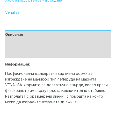
Акрилна пудра
,
Гел за изграждане
Venalisa
Описание
Допълнителна информация
Марка
Информация:
Професионални еднократни хартиени форми за
изграждане на маникюр тип пеперуда на марката
VENALISA. Формите са достатъчно твърди, което прави
фиксирането им върху пръста изключително стабилно.
Разполагат с оразмерени линии , с помощта на които
може да изградите желаната дължина.