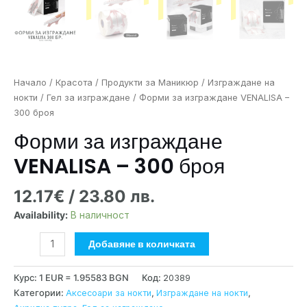
Начало
/
Красота
/
Продукти за Маникюр
/
Изграждане на
нокти
/
Гел за изграждане
/ Форми за изграждане VENALISA –
300 броя
Форми за изграждане
VENALISA – 300 броя
12.17
€
/ 23.80 лв.
Availability:
В наличност
Добавяне в количката
Курс: 1 EUR = 1.95583 BGN
Код:
20389
Категории:
Аксесоари за нокти
,
Изграждане на нокти
,