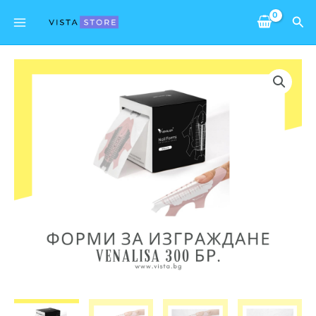
Skip
Main
Sea
to
Menu
content
количество
за
Форми
за
изграждане
VENALISA
-
300
броя