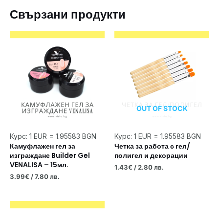
Свързани продукти
OUT OF STOCK
Курс: 1 EUR = 1.95583 BGN
Курс: 1 EUR = 1.95583 BGN
Камуфлажен гел за
Четка за работа с гел/
изграждане Builder Gel
полигел и декорации
VENALISA – 15мл.
1.43
€
/ 2.80 лв.
3.99
€
/ 7.80 лв.