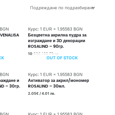
3 BGN
Курс: 1 EUR = 1.95583 BGN
 VENALISA
Безцветна акрилна пудра за
изграждане и 3D декорации
ROSALIND – 90гр.
10.63
€
/ 20.79 лв.
CK
OUT OF STOCK
3 BGN
Курс: 1 EUR = 1.95583 BGN
раждане и
Активатор за акрил/мономер
D – 30гр.
ROSALIND – 30мл.
2.05
€
/ 4.01 лв.
3 BGN
Курс: 1 EUR = 1.95583 BGN