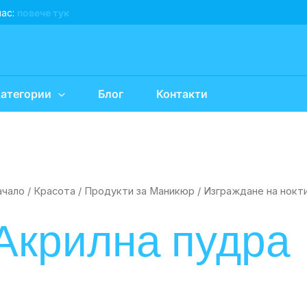
нас:
повече тук
атегории
Блог
Контакти
ачало
/
Красота
/
Продукти за Маникюр
/
Изграждане на нокт
Акрилна пудра