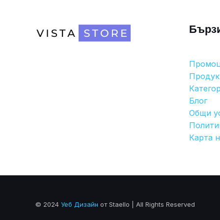
Бърз
Промо
Продук
Катего
Блог
Общи у
Полити
Карта н
© 2024
Уеб Дизайн
от Staello | All Rights Reserved