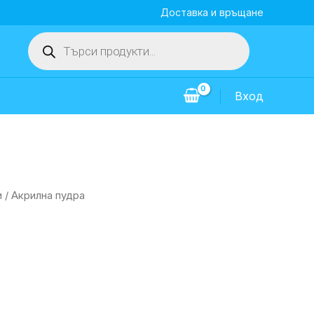
Доставка и връщане
Products
search
Вход
и
/ Акрилна пудра