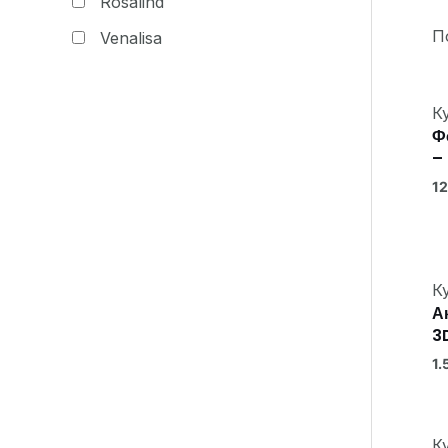
Rosalind
П
Venalisa
К
Ф
–
12
К
А
3
1.
К