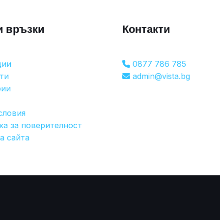
и връзки
Контакти
ции
0877 786 785
ти
admin@vista.bg
рии
словия
ка за поверителност
а сайта