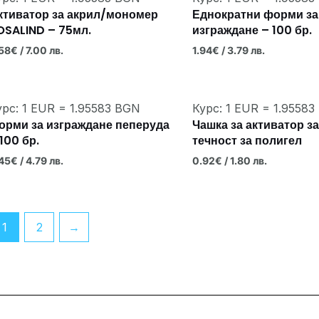
ктиватор за акрил/мономер
Еднократни форми за
OSALIND – 75мл.
изграждане – 100 бр.
58
€
/ 7.00 лв.
1.94
€
/ 3.79 лв.
урс: 1 EUR = 1.95583 BGN
Курс: 1 EUR = 1.9558
орми за изграждане пеперуда
Чашка за активатор за
100 бр.
течност за полигел
45
€
/ 4.79 лв.
0.92
€
/ 1.80 лв.
1
2
→