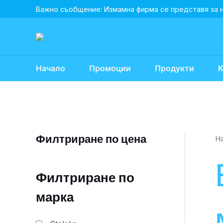
Skip
Важно съобщение: Измамна фирма се представя за 
to
content
Начало
Промоции
Продукти
К
Филтриране по цена
Н
Филтриране по
марка