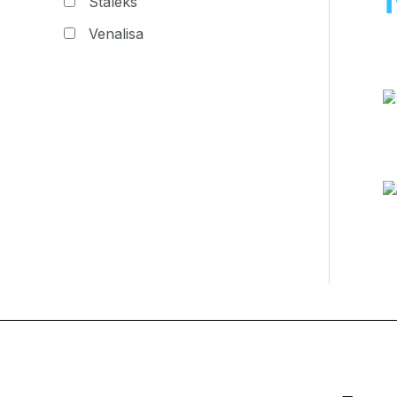
Staleks
Venalisa