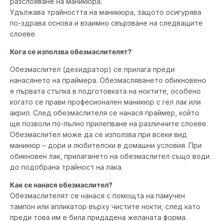
разслояване на маникюра.
Удължава трайността на маникюра, защото осигурява
по-здрава основа и взаимно свързване на следващите
слоеве.
Кога се използва обезмаслителят?
Обезмаслител (дехидратор) се прилага преди
нанасянето на праймера. Обезмасляването обикновено
е първата стъпка в подготовката на ноктите, особено
когато се прави професионален маникюр с гел лак или
акрил. След обезмаслителя се нанася праймер, който
ще позволи по-пълно прилепване на различните слоеве.
Обезмаслител може да се използва при всеки вид
маникюр – дори и любителски в домашни условия. При
обикновен лак, прилагането на обезмаслител също води
до подобрана трайност на лака.
Как се нанася обезмаслител?
Обезмаслителят се нанася с помощта на памучен
тампон или апликатор върху чистите нокти, след като
преди това им е била придадена желаната форма.