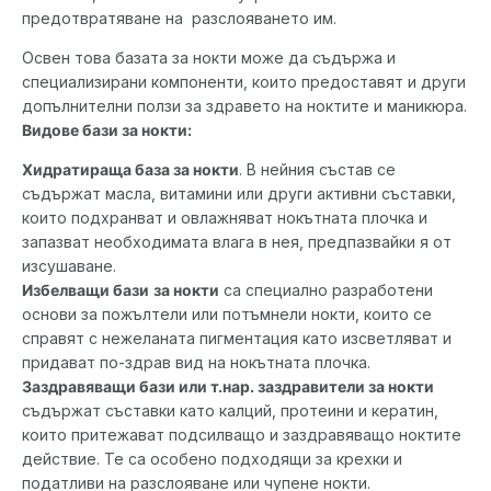
предотвратяване на разслояването им.
Освен това базата за нокти може да съдържа и
специализирани компоненти, които предоставят и други
допълнителни ползи за здравето на ноктите и маникюра.
Видове бази за нокти:
Хидратираща база за нокти
. В нейния състав се
съдържат масла, витамини или други активни съставки,
които подхранват и овлажняват нокътната плочка и
запазват необходимата влага в нея, предпазвайки я от
изсушаване.
Избелващи бази
за нокти
са специално разработени
основи за пожълтели или потъмнели нокти, които се
справят с нежеланата пигментация като изсветляват и
придават по-здрав вид на нокътната плочка.
Заздравяващи бази или т.нар. заздравители за нокти
съдържат съставки като калций, протеини и кератин,
които притежават подсилващо и заздравяващо ноктите
действие. Те са особено подходящи за крехки и
податливи на разслояване или чупене нокти.