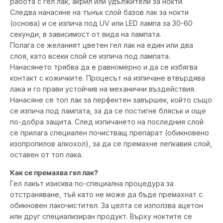
работа с гел лак, акрил или удължители за нокти.
Следва нанасяне на тънък слой базов лак за нокти
(основа) и се изпича под UV или LED лампа за 30-60
секунди, в зависимост от вида на лампата.
Полага се желаният цветен гел лак на един или два
слоя, като всеки слой се изпича под лампата.
Нанасянето трябва да е равномерно и да се избягва
контакт с кожичките. Процесът на изпичане втвърдява
лака и го прави устойчив на механични въздействия.
Нанасяне се топ лак за перфектен завършек, който също
се изпича под лампата, за да се постигне блясък и още
по-добра защита. След изпичането на последния слой
се прилага специален почистващ препарат (обикновено
изопропилов алкохол), за да се премахне лепкавия слой,
оставен от топ лака.
Как се премахва гел лак?
Гел лакът изисква по-специална процедура за
отстраняване, тъй като не може да бъде премахнат с
обикновен лакочистител. За целта се използва ацетон
или друг специализиран продукт. Върху ноктите се