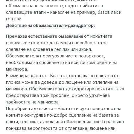
обезмасляване на ноктите, подготвяйки ги за
следващите етапи – нанасяне на праймер, базов лак и
гел лак.
Действие на обезмаслителя-дехидратор:
Премахва естественото омазняване
от нокътната
плочка, което може да намали способността за
слепване на слоевете гел лак или акрил.
Обезмаслителят осигурява чиста повърхност,
необходима за спояването на всички компоненти на
маникюра.
Елиминира влагата – Влагата, останала по нокътната
плочка може да доведе до лющене или отлепяне на
маникюра. Обезмаслителят дехидратира нокътя и така
предотвратява този проблем, с което удължава
трайността на маникюра.
Подобрява адхезията – Чистата и суха повърхност на
ноктите осигурява по-добро сцепление на базата за
нокти, гел лака, акрила или обикновения лак. Това също
понижава вероятността от отлепване, лющене или