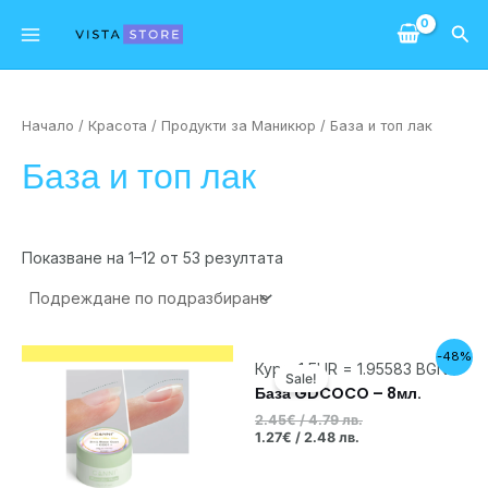
Skip
Main
Sea
to
Menu
content
Начало
/
Красота
/
Продукти за Маникюр
/ База и топ лак
База и топ лак
Показване на 1–12 от 53 резултата
Текущата
Original
-48%
Курс: 1 EUR = 1.95583 BGN
цена
price
Sale!
е:
was:
База GDCOCO – 8мл.
1.27€
2.45€
2.45
€
/ 4.79 лв.
/
/
1.27
€
/ 2.48 лв.
2.48 лв..
4.79 лв..