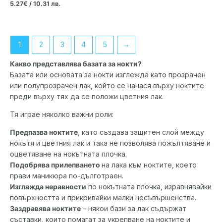
5.27
€
/ 10.31 лв.
1
2
3
4
5
→
Какво представлява базата за нокти?
Базата или основата за нокти изглежда като прозрачен
или полупрозрачен лак, който се нанася върху ноктите
преди върху тях да се положи цветния лак.
Тя играе няколко важни роли:
Предпазва ноктите
, като създава защитен слой между
нокътя и цветния лак и така не позволява пожълтяване и
оцветяване на нокътната плочка.
Подобрява прилепването
на лака към ноктите, което
прави маникюра по-дълготраен.
Изглажда неравности
по нокътната плочка, изравнявайки
повърхността и прикривайки малки несъвършенства.
Заздравява ноктите
– някои бази за лак съдържат
съставки, които помагат за укрепване на ноктите и