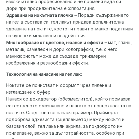
изключително професионално и не променя вида си
дори при продължителна експлоатация.
Здравина на нокътната плочка
– Поради съдържанието
на гел в състава си, гел лакът придава допълнителна
здравина на ноктите, което ги прави по-малко податливи
на чупене и механични въздействия.
Многообразие от цветове, нюанси и ефекти
– мат, гланц,
металик, хамелеон и дори холографски, т.е. с него
маникюристът може да създаде триизмерни
изображения и разнообразни ефекти.
Технология на нанасяне на гел лак:
Ноктите се почистват и оформят чрез пилене и
изглаждане с буфер.
Нанася се дехидратор (обезмаслител), който премахва
естественото омазняване и влагата от повърхността на
ноктите. След това се нанася праймер. Праймерът
подобрява адхезията (сцеплението) между нокътя и
базовия слой, гел лака или акрила, за по-доброто им
прилепване, важно за дълготрайността, особено при