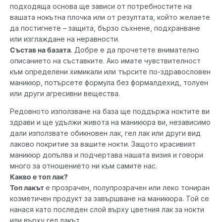
подходяща основа ще зависи от потребностите на
вашата нокътна плочка или от резултата, който желаете
да постигнете – защита, бързо съхнене, подхранване
или изглаждане на неравности.
Състав на базата
. Добре е да прочетете внимателно
описанието на съставките. Ако имате чувствителност
към определени химикали или търсите по-здравословен
маникюр, потърсете формула без формалдехид, толуен
или други агресивни вещества.
Редовното използване на база ще поддържа ноктите ви
здрави и ще удължи живота на маникюра ви, независимо
дали използвате обикновен лак, гел лак или други вид
лаково покритие за вашите нокти. Защото красивият
маникюр допълва и подчертава нашата визия и говори
много за отношението ни към самите нас.
Какво е топ лак?
Топ лакът
е прозрачен, полупрозрачен или леко тониран
козметичен продукт за завършване на маникюра. Той се
нанася като последен слой върху цветния лак за нокти
или върху гел лакът.