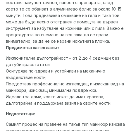
поставя памучен тампон, напоен с препарата, след
което те се обвиват в алуминиево фолио за около 10-15
минути. Това предизвиква омекване на гела и така той
може да бъде лесно отстранен с помощта на дървен
инструмент за избутване на кожички или с пила. Важно е
процедурата по снемане на гел лака да се прави
внимателно, за да не се нарани нокътната плочка.
Предимства на гел лакът:
Изключителна дълготрайност – от 2 до 4 седмици без
да губи красотата си;
Осигурява по-здрави и устойчиви на механично
въздействие нокти;
Предоставя професионално изглеждащ и изискан вид на
маникюра, изискващ минимална поддръжка.
Идеален за дами, които искат да имат красива,
дълготрайна и поддържана визия на своите нокти.
Недостатъци:
Самият процес на правене на такъв тип маникюр изисква
повече време и сериозни професионални умения;