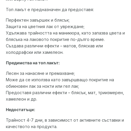
Топ лакът е предназначен да предоставя:
Перфектен завършек и блясък;
Защита на цветния лак от увреждане;
Удължава трайността на маникюра, като запазва цвета и
блясъка на лаковото покритие по-дълго време.
Създава различни ефекти – матов, бляскав или
холодрафски или хамелеон.
Предимства на топ лакът:
Лесен за нанасяне и премахване;
Може да се използва като завършващо покритие на
обикновен лак за нокти или гел лак;
Предоставя различни ефекти – блясък, мат, триизмерен,
хамелеон и др.
Недостатъци:
Трайност 4-7 дни, в зависимост от активните съставки и
качеството на продукта.