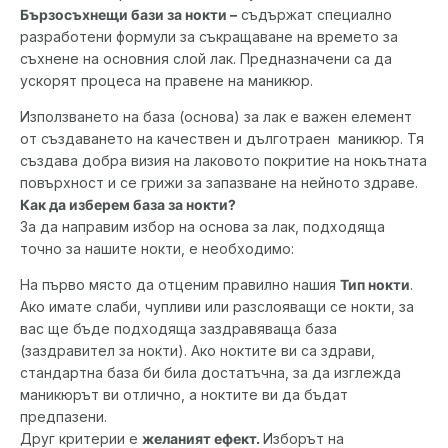
Бързосъхнещи бази за нокти –
съдържат специално
разработени формули за съкращаване на времето за
съхнене на основния слой лак. Предназначени са да
ускорят процеса на правене на маникюр.
Използването на база (основа) за лак е важен елемент
от създаването на качествен и дълготраен маникюр. Тя
създава добра визия на лаковото покритие на нокътната
повърхност и се грижи за запазване на нейното здраве.
Как да изберем база за нокти?
За да направим избор на основа за лак, подходяща
точно за нашите нокти, е необходимо:
На първо място да отценим правилно нашия
Тип нокти
.
Ако имате слаби, чупливи или разслояващи се нокти, за
вас ще бъде подходяща заздравяваща база
(заздравител за нокти). Ако ноктите ви са здрави,
стандартна база би била достатъчна, за да изглежда
маникюрът ви отлично, а ноктите ви да бъдат
предпазени.
Друг критерии е
желаният ефект.
Изборът на