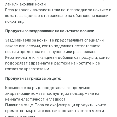
лак или акрилни нокти.
Безацетонови лакочистители по-безвредни за ноктите и
кожата за щадящо отстраняване на обикновени лакови
покрития,.
Продукти за заздравяване на нокътната плочка:
Заздравители за нокти. Те представляват специални
лакове или серуми, които подсилват естествените
нокти и предотвратяват чупене или разслояване.
Кератиновите или калциеви добавки са продукти, които
подобряват здравината и растежа на ноктите и се
грижат за красотата им.
Продукти за грижа за ръцете:
Кремовете за ръце представляват предимно
хидратиращи кожата продукти, за поддържане на
нейната еластичност и гладкост.
Пилинг за ръце. Това са ексфолиращи продукти, които
премахват мъртвите клетки и оставят кожата мека и
ревитализирана.