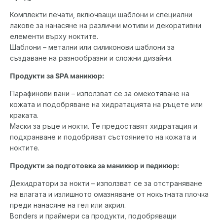
Комплекти печати, включващи шаблони и специални
лакове за нанасяне на различни мотиви и декоративни
елементи върху ноктите.
Шаблони – метални или силиконови шаблони за
създаване на разнообразни и сложни дизайни.
Продукти за SPA маникюр:
Парафинови вани – използват се за омекотяване на
кожата и подобряване на хидратацията на ръцете или
краката.
Маски за ръце и нокти. Те предоставят хидратация и
подхранване и подобряват състоянието на кожата и
ноктите.
Продукти за подготовка за маникюр и педикюр:
Дехидратори за нокти – използват се за отстраняване
на влагата и излишното омазняване от нокътната плочка
преди нанасяне на гел или акрил.
Bonders и праймери са продукти, подобряващи