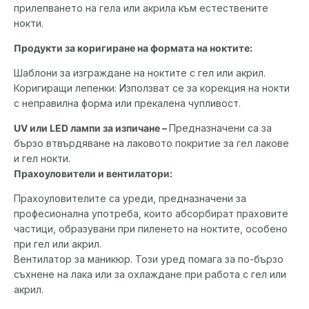
прилепването на гела или акрила към естествените
нокти.
Продукти за коригиране на формата на ноктите:
Шаблони за изграждане на ноктите с гел или акрил.
Коригиращи лепенки: Използват се за корекция на нокти
с неправилна форма или прекалена чупливост.
UV или LED лампи за изпичане –
Предназначени са за
бързо втвърдяване на лаковото покритие за гел лакове
и гел нокти.
Прахоуловители и вентилатори:
Прахоуловителите са уреди, предназначени за
професионална употреба, които абсорбират праховите
частици, образувани при пиленето на ноктите, особено
при гел или акрил.
Вентилатор за маникюр. Този уред помага за по-бързо
съхнене на лака или за охлаждане при работа с гел или
акрил.