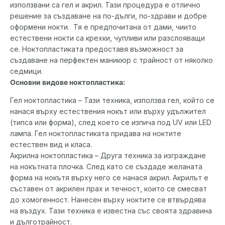
използвани са гел и акрил. Тази процедура е отлично
решение за създаване на по-дълги, по-здрави и добре
оформени нокти. Тя е предпочитана от дами, чиито
естествени нокти са крехки, чупливи или разслояващи
се. Ноктопластиката предоставя възможност за
създаване на перфектен маникюр с трайност от няколко
седмици.
Основни видове ноктопластика:
Гел ноктопластика – Тази техника, използва гел, който се
нанася върху естествения нокът или върху удължител
(типса или форма), след което се изпича под UV или LED
лампа. Гел ноктопластиката придава на ноктите
естествен вид и класа.
Акрилна ноктопластика – Друга техника за изграждане
на нокътната плочка. След като се създаде желаната
форма на нокътя върху него се нанася акрил. Акрилът е
съставен от акрилен прах и течност, които се смесват
до хомогенност. Нанесен върху ноктите се втвърдява
на въздух. Тази техника е известна със своята здравина
и дълготрайност.