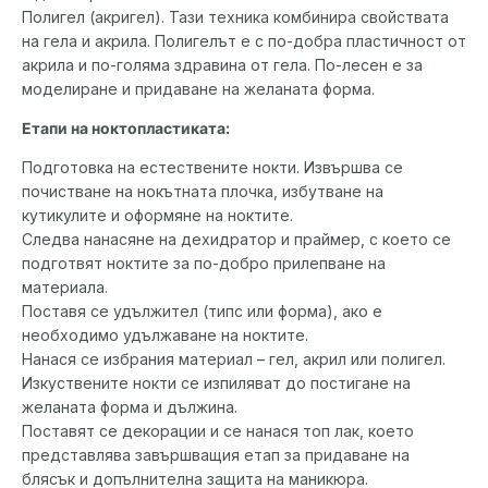
Полигел (акригел). Тази техника комбинира свойствата
на гела и акрила. Полигелът е с по-добра пластичност от
акрила и по-голяма здравина от гела. По-лесен е за
моделиране и придаване на желаната форма.
Етапи на ноктопластиката:
Подготовка на естествените нокти. Извършва се
почистване на нокътната плочка, избутване на
кутикулите и оформяне на ноктите.
Следва нанасяне на дехидратор и праймер, с което се
подготвят ноктите за по-добро прилепване на
материала.
Поставя се удължител (типс или форма), ако е
необходимо удължаване на ноктите.
Нанася се избрания материал – гел, акрил или полигел.
Изкуствените нокти се изпиляват до постигане на
желаната форма и дължина.
Поставят се декорации и се нанася топ лак, което
представлява завършващия етап за придаване на
блясък и допълнителна защита на маникюра.