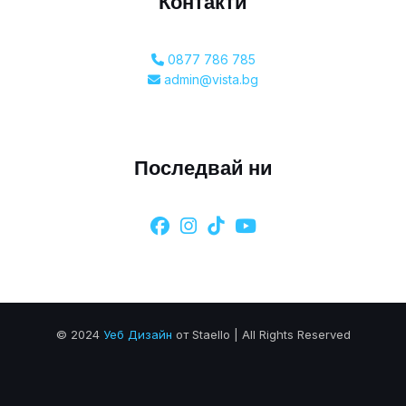
Контакти
0877 786 785
admin@vista.bg
Последвай ни
© 2024
Уеб Дизайн
от Staello | All Rights Reserved