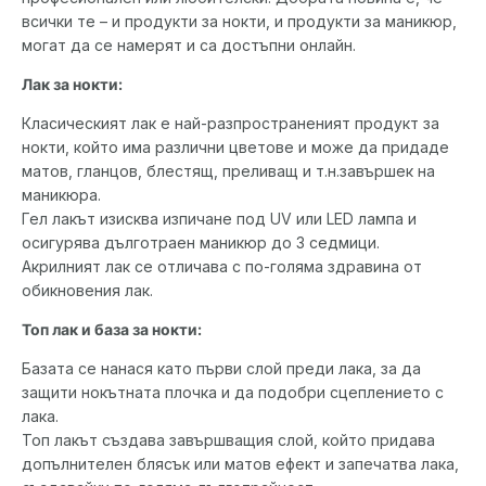
всички те – и продукти за нокти, и продукти за маникюр,
могат да се намерят и са достъпни онлайн.
Лак за нокти:
Класическият лак е най-разпространеният продукт за
нокти, който има различни цветове и може да придаде
матов, гланцов, блестящ, преливащ и т.н.завършек на
маникюра.
Гел лакът изисква изпичане под UV или LED лампа и
осигурява дълготраен маникюр до 3 седмици.
Акрилният лак се отличава с по-голяма здравина от
обикновения лак.
Топ лак и база за нокти:
Базата се нанася като първи слой преди лака, за да
защити нокътната плочка и да подобри сцеплението с
лака.
Топ лакът създава завършващия слой, който придава
допълнителен блясък или матов ефект и запечатва лака,