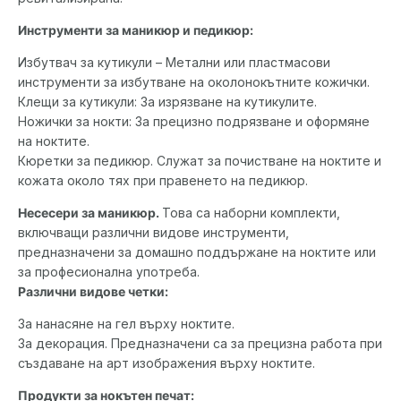
Инструменти за маникюр и педикюр:
Избутвач за кутикули – Метални или пластмасови
инструменти за избутване на околонокътните кожички.
Клещи за кутикули: За изрязване на кутикулите.
Ножички за нокти: За прецизно подрязване и оформяне
на ноктите.
Кюретки за педикюр. Служат за почистване на ноктите и
кожата около тях при правенето на педикюр.
Несесери за маникюр.
Това са наборни комплекти,
включващи различни видове инструменти,
предназначени за домашно поддържане на ноктите или
за професионална употреба.
Различни видове четки:
За нанасяне на гел върху ноктите.
За декорация. Предназначени са за прецизна работа при
създаване на арт изображения върху ноктите.
Продукти за нокътен печат: