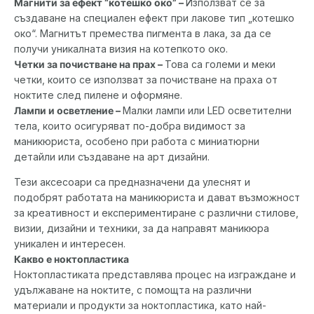
Магнити за ефект “котешко око” –
Използват се за
създаване на специален ефект при лакове тип „котешко
око“. Магнитът премества пигмента в лака, за да се
получи уникалната визия на котепкото око.
Четки за почистване на прах –
Това са големи и меки
четки, които се използват за почистване на праха от
ноктите след пилене и оформяне.
Лампи и осветление –
Малки лампи или LED осветителни
тела, които осигуряват по-добра видимост за
маникюриста, особено при работа с миниатюрни
детайли или създаване на арт дизайни.
Тези аксесоари са предназначени да улеснят и
подобрят работата на маникюриста и дават възможност
за креативност и експериментиране с различни стилове,
визии, дизайни и техники, за да направят маникюра
уникален и интересен.
Какво е ноктопластика
Ноктопластиката представлява процес на изграждане и
удължаване на ноктите, с помощта на различни
материали и продукти за ноктопластика, като най-