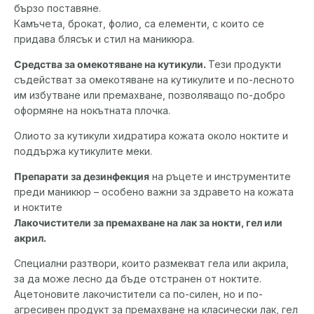
бързо поставяне.
Камъчета, брокат, фолио, са елементи, с които се
придава блясък и стил на маникюра.
Средства за омекотяване на кутикули.
Тези продукти
съдействат за омекотяване на кутикулите и по-лесното
им избутване или премахване, позволяващо по-добро
оформяне на нокътната плочка.
Олиото за кутикули хидратира кожата около ноктите и
поддържа кутикулите меки.
Препарати за дезинфекция
на ръцете и инструментите
преди маникюр – особено важни за здравето на кожата
и ноктите
Лакочистители за премахване на лак за нокти, гел или
акрил.
Специални разтвори, които размекват гела или акрила,
за да може лесно да бъде отстранен от ноктите.
Ацетоновите лакочистители са по-силен, но и по-
агресивен продукт за премахване на класически лак, гел