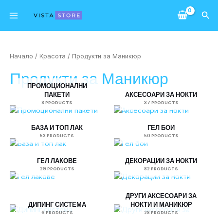
Skip
Main
Sea
to
Menu
content
Начало
/
Красота
/ Продукти за Маникюр
Продукти за Маникюр
ПРОМОЦИОНАЛНИ
ПАКЕТИ
АКСЕСОАРИ ЗА НОКТИ
8 PRODUCTS
37 PRODUCTS
БАЗА И ТОП ЛАК
ГЕЛ БОИ
53 PRODUCTS
50 PRODUCTS
ГЕЛ ЛАКОВЕ
ДЕКОРАЦИИ ЗА НОКТИ
29 PRODUCTS
82 PRODUCTS
ДРУГИ АКСЕСОАРИ ЗА
ДИПИНГ СИСТЕМА
НОКТИ И МАНИКЮР
6 PRODUCTS
28 PRODUCTS