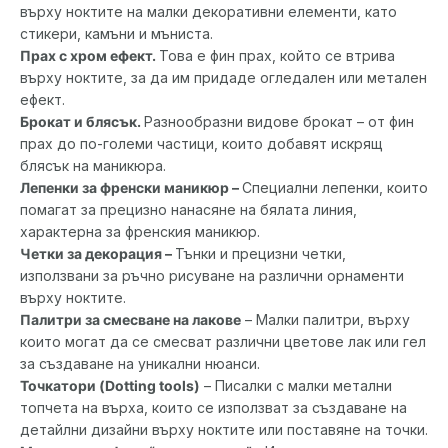
върху ноктите на малки декоративни елементи, като
стикери, камъни и мъниста.
Прах с хром ефект.
Това е фин прах, който се втрива
върху ноктите, за да им придаде огледален или метален
ефект.
Брокат и блясък.
Разнообразни видове брокат – от фин
прах до по-големи частици, които добавят искрящ
блясък на маникюра.
Лепенки за френски маникюр –
Специални лепенки, които
помагат за прецизно нанасяне на бялата линия,
характерна за френския маникюр.
Четки за декорация –
Тънки и прецизни четки,
използвани за ръчно рисуване на различни орнаменти
върху ноктите.
Палитри за смесване на лакове
– Малки палитри, върху
които могат да се смесват различни цветове лак или гел
за създаване на уникални нюанси.
Точкатори (Dotting tools)
– Писалки с малки метални
топчета на върха, които се използват за създаване на
детайлни дизайни върху ноктите или поставяне на точки.