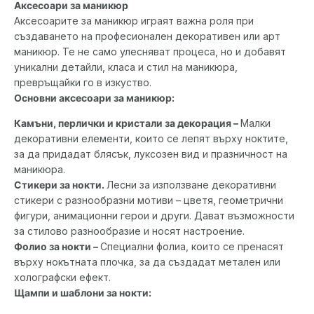
Аксесоари за маникюр
Аксесоарите за маникюр играят важна роля при
създаването на професионален декоративен или арт
маникюр. Те не само улесняват процеса, но и добавят
уникални детайли, класа и стил на маникюра,
превръщайки го в изкуство.
Основни аксесоари за маникюр:
Камъни, перлички и кристали за декорация –
Малки
декоративни елементи, които се лепят върху ноктите,
за да придадат блясък, луксозен вид и празничност на
маникюра.
Стикери за нокти.
Лесни за използване декоративни
стикери с разнообразни мотиви – цветя, геометрични
фигури, анимационни герои и други. Дават възможности
за стилово разнообразие и носят настроение.
Фолио за нокти –
Специални фолиа, които се пренасят
върху нокътната плочка, за да създадат метален или
холографски ефект.
Щампи и шаблони за нокти: