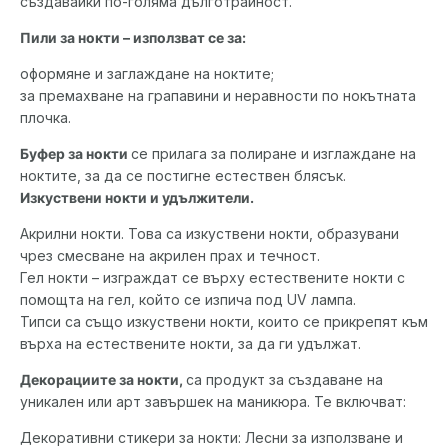
създавайки по-голяма дълготрайност.
Пили за нокти – използват се за:
оформяне и заглаждане на ноктите;
за премахване на грапавини и неравности по нокътната
плочка.
Буфер за нокти
се прилага за полиране и изглаждане на
ноктите, за да се постигне естествен блясък.
Изкуствени нокти и удължители.
Акрилни нокти. Това са изкуствени нокти, образувани
чрез смесване на акрилен прах и течност.
Гел нокти – изграждат се върху естествените нокти с
помощта на гел, който се изпича под UV лампа.
Типси са също изкуствени нокти, които се прикрепят към
върха на естествените нокти, за да ги удължат.
Декорациите за нокти,
са продукт за създаване на
уникален или арт завършек на маникюра. Те включват:
Декоративни стикери за нокти: Лесни за използване и