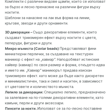
Комплекти с различни видове щампи, които се използват
за бързо и лесно пренасяне на различни фигури върху
ноктите.
Шаблони за нанасяне на лак във форма на линии,
кръгове, звезди и други орнаменти.
3D декорации –
Също декоративни елементи, които
създават триизмерен ефект върху ноктите с цветя,
пеперуди, фигурки и други.
Микро мъниста (Caviar beads)
Представляват фини
миниатюрни перлички, за създаване на текстурен
маникюр с ефект на „кавиар“. Наподобяват истинския
хайвер (кавиар) по своя размер и форма, откъдето идва
и името им. „Кавиар“ маникюрът придава изискан
триизмерен ефект. като може да бъде както дискретен
и минималистичен, така и смел и наситен, в зависимост
от цветовете и количеството мъниста.
Лепило за декорации:
Специално лепило, предназначено
за залепване на по-големи декоративни елементи, като
камъни, перли и други аксесоари.
Пинсети за нокти.
Използват се за по-лесно поставяне