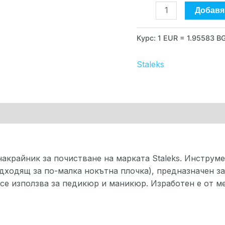
30/2
Добавя
Курс: 1 EUR = 1.95583 B
Staleks
рка
акрайник за почистване на марката Staleks. Инструме
ходящ за по-малка нокътна плочка), предназначен за 
 се използва за педикюр и маникюр. Изработен е от 