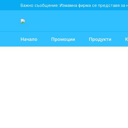
Skip
Важно съобщение: Измамна фирма се представя за 
to
content
Начало
Промоции
Продукти
К