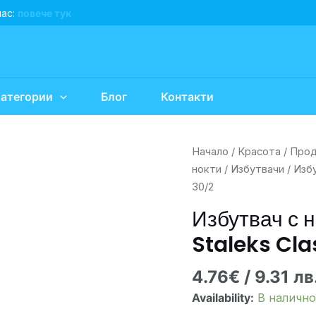
нас:
повече тук
атегории
Блог
Контакти
количество
Начало
/
Красота
/
Прод
за
нокти
/
Избутвачи
/ Избу
Избутвач
30/2
с
Избутвач с 
накрайник
Staleks Cla
за
почистване
4.76
€
/ 9.31 лв
Staleks
Classic
Availability:
В налично
PC-