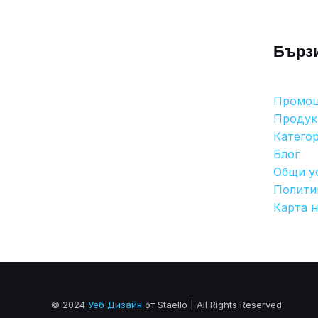
Бърз
Промо
Продук
Катего
Блог
Общи у
Полити
Карта н
© 2024
Уеб Дизайн
от Staello | All Rights Reserved