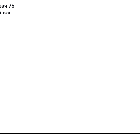
вач 75
броя