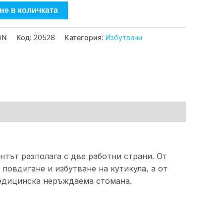
не в количката
GN
Код:
20528
Категория:
Избутвачи
нтът разполага с две работни страни. От
повдигане и избутване на кутикула, а от
медицинска неръждаема стомана.