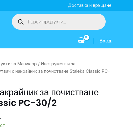
Доставка и връщане
Products
search
Вход
укти за Маникюр
/
Инструменти за
твач с накрайник за почистване Staleks Classic PC-
накрайник за почистване
ssic PC-30/2
.
ст