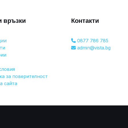
и връзки
Контакти
ции
0877 786 785
ти
admin@vista.bg
рии
словия
ка за поверителност
а сайта