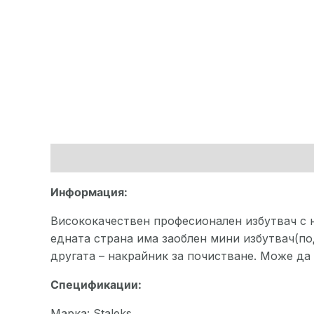
Описание
Допълнителна информация
Ма
Информация:
Висококачествен професионален избутвач с н
едната страна има заоблен мини избутвач(под
другата – накрайник за почистване. Може да
Спецификации:
Марка: Staleks