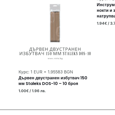
Инструм
нокти и 
натрупв
1.94
€
/ 3.
Курс: 1 EUR = 1.95583 BGN
Дървен двустранен избутвач 150
мм Staleks DOS-10 – 10 броя
1.00
€
/ 1.96 лв.