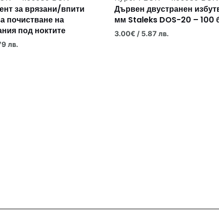
ент за врязани/впити
Дървен двустранен избут
за почистване на
мм Staleks DOS-20 – 100 
ания под ноктите
3.00
€
/ 5.87 лв.
79 лв.