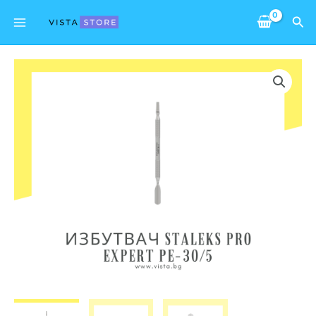
Skip
Main
Sea
to
Menu
content
количество
за
Избутвач
Staleks
Pro
Expert
PE-
30/5
(заоблен
широк
избутвач
и
право
острие)