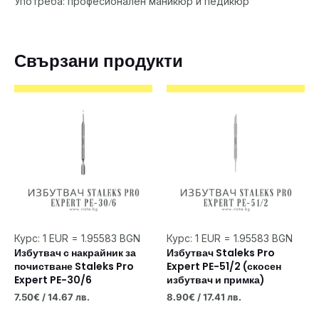
Употреба: професионален маникюр и педикюр
Свързани продукти
Курс: 1 EUR = 1.95583 BGN
Курс: 1 EUR = 1.95583 BGN
Избутвач с накрайник за
Избутвач Staleks Pro
почистване Staleks Pro
Expert PE-51/2 (скосен
Expert PE-30/6
избутвач и примка)
7.50
€
/ 14.67 лв.
8.90
€
/ 17.41 лв.