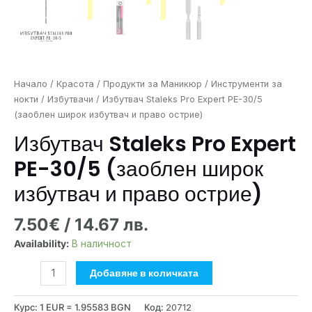
Начало
/
Красота
/
Продукти за Маникюр
/
Инструменти за
нокти
/
Избутвачи
/ Избутвач Staleks Pro Expert PE-30/5
(заоблен широк избутвач и право острие)
Избутвач Staleks Pro Expert
PE-30/5 (заоблен широк
избутвач и право острие)
7.50
€
/ 14.67 лв.
Availability:
В наличност
Добавяне в количката
Курс: 1 EUR = 1.95583 BGN
Код:
20712