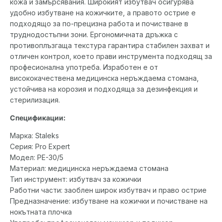
кожа и замърсявания. Широкият избутвач осигурява
удобно избутване на кожичките, а правото острие е
подходящо за по-прецизна работа и почистване в
труднодостъпни зони. Ергономичната дръжка с
противоплъзгаща текстура гарантира стабилен захват и
отличен контрол, което прави инструмента подходящ за
професионална употреба. Изработен е от
висококачествена медицинска неръждаема стомана,
устойчива на корозия и подходяща за дезинфекция и
стерилизация.
Спецификации:
Марка: Staleks
Серия: Pro Expert
Модел: PE-30/5
Материал: медицинска неръждаема стомана
Тип инструмент: избутвач за кожички
Работни части: заоблен широк избутвач и право острие
Предназначение: избутване на кожички и почистване на
нокътната плочка