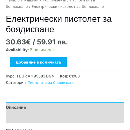
Начало
/
Машини и инструменти
/
Пистолети за
боядисване
/ Електрически пистолет за боядисване
Електрически пистолет за
боядисване
30.63
€
/ 59.91 лв.
Availability:
В наличност
Добавяне в количката
Курс: 1 EUR = 1.95583 BGN
Код:
01080
Категория:
Пистолети за боядисване
Описание
Допълнителна информация