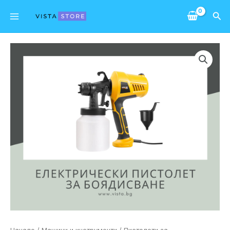
Skip
Main
Sea
to
Menu
content
количество
за
Електрически
пистолет
за
боядисване