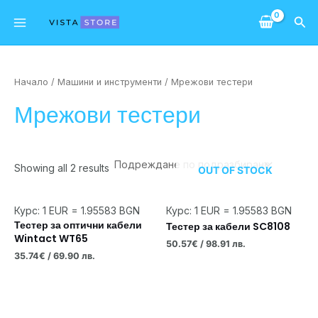
Skip
Main
Sea
to
Menu
content
Начало
/
Машини и инструменти
/ Мрежови тестери
Мрежови тестери
Showing all 2 results
OUT OF STOCK
Курс: 1 EUR = 1.95583 BGN
Курс: 1 EUR = 1.95583 BGN
Тестер за оптични кабели
Тестер за кабели SC8108
Wintact WT65
50.57
€
/ 98.91 лв.
35.74
€
/ 69.90 лв.