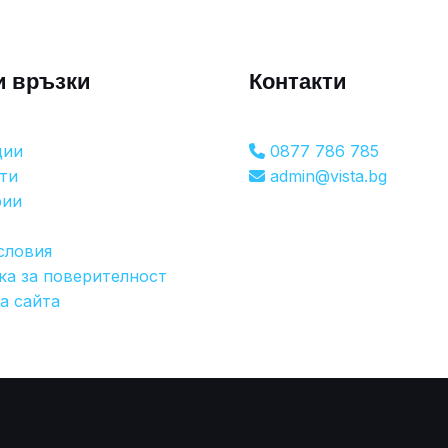
и връзки
Контакти
ции
0877 786 785
ти
admin@vista.bg
рии
словия
ка за поверителност
а сайта