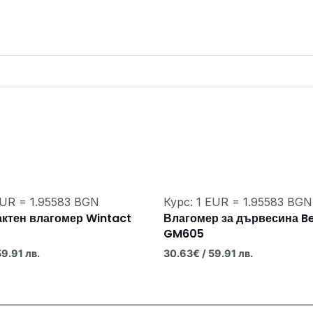
EUR = 1.95583 BGN
Курс: 1 EUR = 1.95583 BGN
актен влагомер Wintact
Влагомер за дървесина B
GM605
59.91 лв.
30.63
€
/ 59.91 лв.