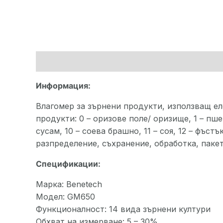
Описание
Допълнителна информация
Информация:
Влагомер за зърнени продукти, използващ е
продукти: 0 – оризове поле/ оризище, 1 – пшен
сусам, 10 – соева брашно, 11 – соя, 12 – фъст
разпределение, съхранение, обработка, пакет
Спецификации:
Марка: Benetech
Модел: GM650
Функционалност: 14 вида зърнени култури
Обхват на измерване: 5 – 30%