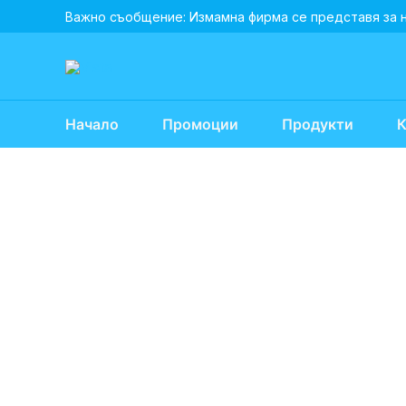
Skip
Важно съобщение: Измамна фирма се представя за 
to
content
Начало
Промоции
Продукти
К