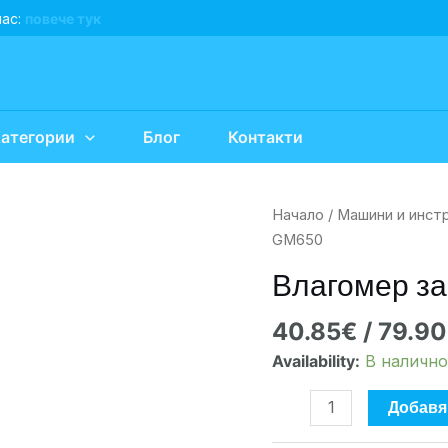
нас:
повече тук
атегории
Блог
Контакти
количество
Начало
/
Машини и инст
за
GM650
Влагомер
Влагомер з
за
зърно
40.85
€
/ 79.90
Benetech
Availability:
В налично
GM650
Добавя