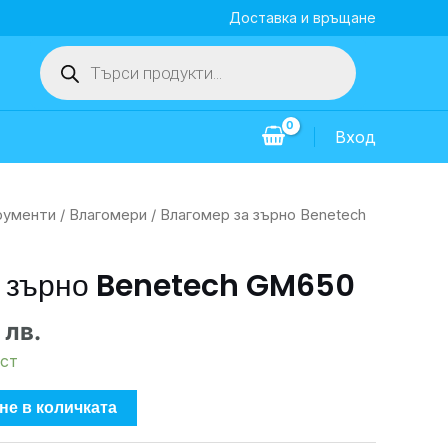
Доставка и връщане
Products
search
Вход
рументи
/
Влагомери
/ Влагомер за зърно Benetech
а зърно Benetech GM650
 лв.
ст
не в количката