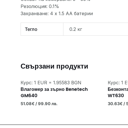
Резолюция: 0.1%
Захранване: 4 х 1.5 АА батерии
Тегло
0.2 кг
Свързани продукти
Курс: 1 EUR = 1.95583 BGN
Курс: 1 
Влагомер за зърно Benetech
Безконт
GM640
WT630
51.08
€
/ 99.90 лв.
30.63
€
/ 