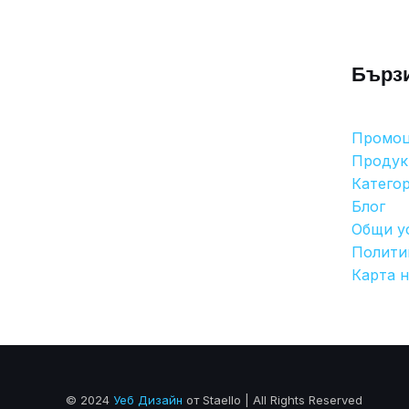
Бърз
Промо
Продук
Катего
Блог
Общи у
Полити
Карта н
© 2024
Уеб Дизайн
от Staello | All Rights Reserved