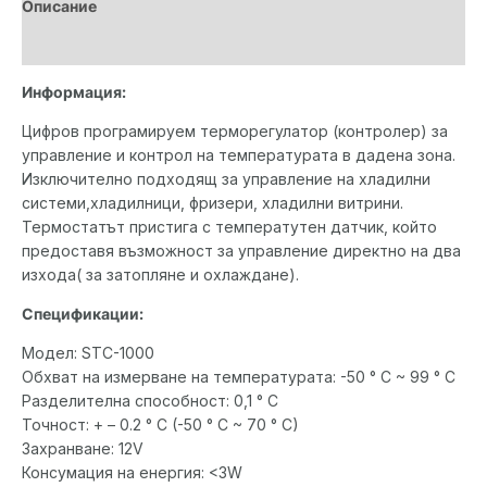
Описание
Допълнителна информация
Информация:
Цифров програмируем терморегулатор (контролер) за
управление и контрол на температурата в дадена зона.
Изключително подходящ за управление на хладилни
системи,хладилници, фризери, хладилни витрини.
Термостатът пристига с температутен датчик, който
предоставя възможност за управление директно на два
изхода( за затопляне и охлаждане).
Спецификации:
Модел: STC-1000
Обхват на измерване на температурата: -50 ° C ~ 99 ° C
Разделителна способност: 0,1 ° C
Точност: + – 0.2 ° C (-50 ° C ~ 70 ° C)
Захранване: 12V
Консумация на енергия: <3W