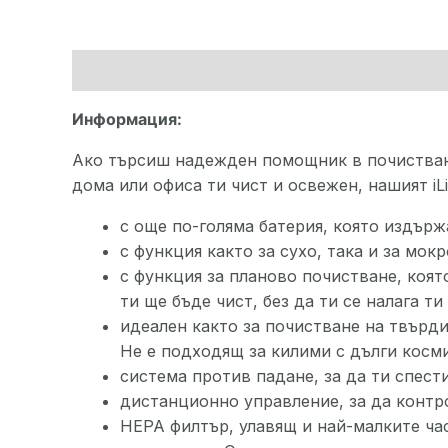
Описание
Допълнителна информация
Информация:
Ако търсиш надежден помощник в почистванет
дома или офиса ти чист и освежен, нашият iLi
с още по-голяма батерия, която издърж
с функция както за сухо, така и за мок
с функция за планово почистване, коят
ти ще бъде чист, без да ти се налага ти
идеален както за почистване на твърди
Не е подходящ за килими с дълги косми
система против падане, за да ти спест
дистанционно управление, за да контр
HEPA филтър, улавящ и най-малките час