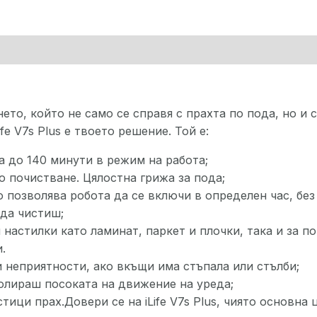
о, който не само се справя с прахта по пода, но и с
fe V7s Plus е твоето решение. Той е:
а до 140 минути в режим на работа;
ро почистване. Цялостна грижа за пода;
о позволява робота да се включи в определен час, без
 да чистиш;
 настилки като ламинат, паркет и плочки, така и за п
.
и неприятности, ако вкъщи има стъпала или стълби;
олираш посоката на движение на уреда;
тици прах.Довери се на iLife V7s Plus, чиято основна