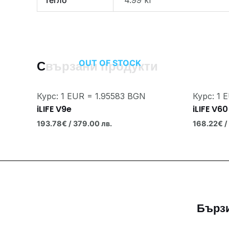
Тегло
4.99 кг
OUT OF STOCK
Свързани продукти
Курс: 1 EUR = 1.95583 BGN
Курс: 1 
iLIFE V9e
iLIFE V60
193.78
€
/ 379.00 лв.
168.22
€
/
Бърз