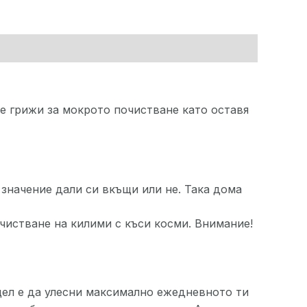
е грижи за мокрото почистване като оставя
 значение дали си вкъщи или не. Така дома
очистване на килими с къси косми. Внимание!
 цел е да улесни максимално ежедневното ти