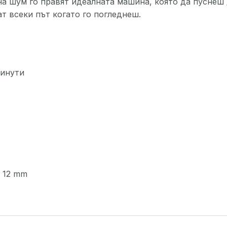
на шум го правят идеалната машина, която да пуснеш 
ат всеки път когато го погледнеш.
минути
: 12 mm