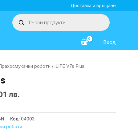
Доставка и връщане
Products
search
Вход
Прахосмукачки роботи
/ iLIFE V7s Plus
us
01 лв.
GN
Код:
04003
ки роботи