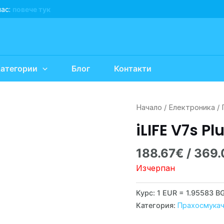
нас:
повече тук
атегории
Блог
Контакти
Начало
/
Електроника
/
iLIFE V7s Pl
188.67
€
/ 369.
Изчерпан
Курс: 1 EUR = 1.95583 B
Категория:
Прахосмукач