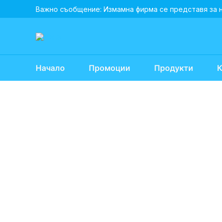
Skip
Важно съобщение: Измамна фирма се представя за 
to
content
Начало
Промоции
Продукти
К