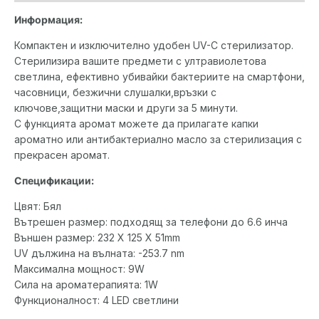
Информация:
Компактен и изключително удобен UV-C стерилизатор.
Стерилизира вашите предмети с ултравиолетова
светлина, ефективно убивайки бактериите на смартфони,
часовници, безжични слушалки,връзки с
ключове,защитни маски и други за 5 минути.
С функцията аромат можете да прилагате капки
ароматно или антибактериално масло за стерилизация с
прекрасен аромат.
Спецификации:
Цвят: Бял
Вътрешен размер: подходящ за телефони до 6.6 инча
Външен размер: 232 X 125 X 51mm
UV дължина на вълната: -253.7 nm
Максимална мощност: 9W
Сила на ароматерапията: 1W
Функционалност: 4 LED светлини