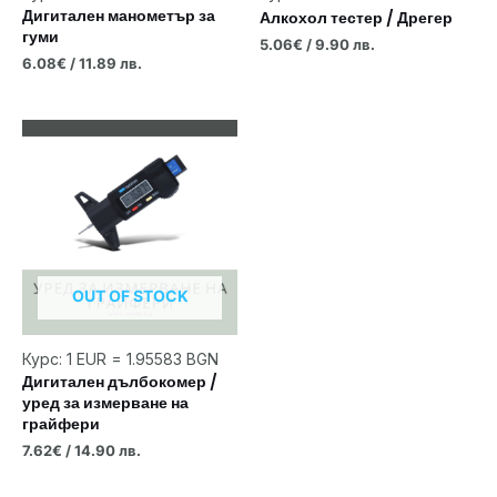
Дигитален манометър за
Алкохол тестер / Дрегер
гуми
5.06
€
/ 9.90 лв.
6.08
€
/ 11.89 лв.
OUT OF STOCK
Курс: 1 EUR = 1.95583 BGN
Дигитален дълбокомер /
уред за измерване на
грайфери
7.62
€
/ 14.90 лв.