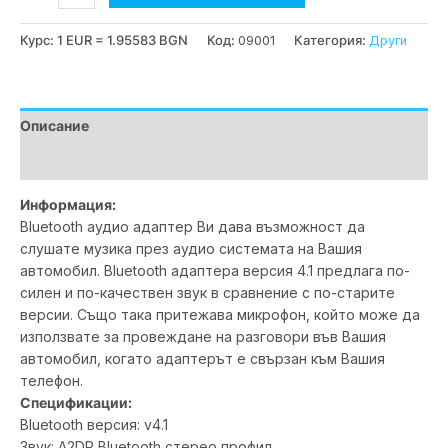
Курс: 1 EUR = 1.95583 BGN
Код:
09001
Категория:
Други
Описание
Допълнителна информация
Информация:
Bluetooth аудио адаптер Ви дава възможност да
слушате музика през аудио системата на Вашия
автомобил. Bluetooth адаптера версия 4.1 предлага по-
силен и по-качествен звук в сравнение с по-старите
версии. Също така притежава микрофон, който може да
използвате за провеждане на разговори във Вашия
автомобил, когато адаптерът е свързан към Вашия
телефон.
Спецификации:
Bluetooth версия: v4.1
Звук: A2DP Bluetooth стерео профил