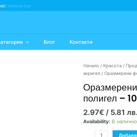
нас:
повече тук
атегории
Блог
Контакти
количество
Начало
/
Красота
/
Прод
за
акригел
/ Оразмерени фо
Оразмерени
Оразмерени
форми
полигел – 10
за
изграждане
2.97
€
/ 5.81 лв
с
полигел
Availability:
В налично
-
100
Добавя