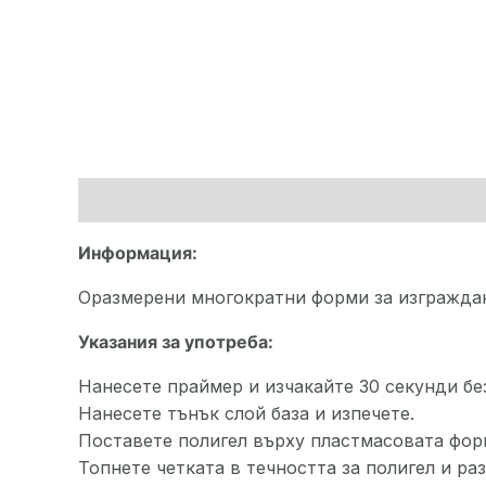
Описание
Допълнителна информация
Информация:
Оразмерени многократни форми за изграждане
Указания за употреба:
Нанесете праймер и изчакайте 30 секунди без
Нанесете тънък слой база и изпечете.
Поставете полигел върху пластмасовата форм
Топнете четката в течността за полигел и ра