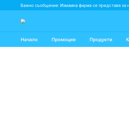
Skip
Важно съобщение: Измамна фирма се представя за 
to
content
Начало
Промоции
Продукти
К