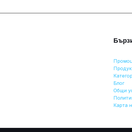
Бърз
Промо
Продук
Катего
Блог
Общи у
Полити
Карта н