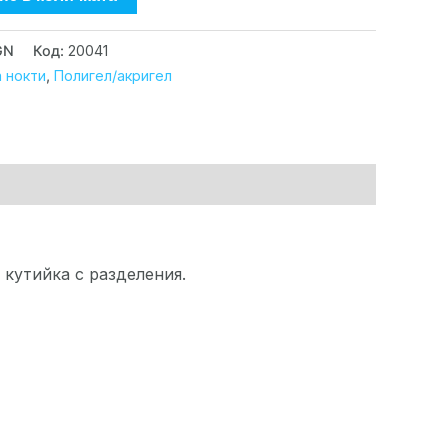
GN
Код:
20041
 нокти
,
Полигел/акригел
 кутийка с разделения.