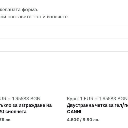
желаната форма.
или поставете топ и изпечете.
EUR = 1.95583 BGN
Курс: 1 EUR = 1.95583 BGN
ъкло за изграждане на
Двустранна четка за гел/
20 снопчета
CANNI
79 лв.
4.50
€
/ 8.80 лв.