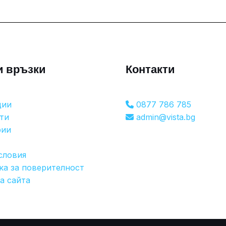
и връзки
Контакти
ции
0877 786 785
ти
admin@vista.bg
рии
словия
ка за поверителност
а сайта