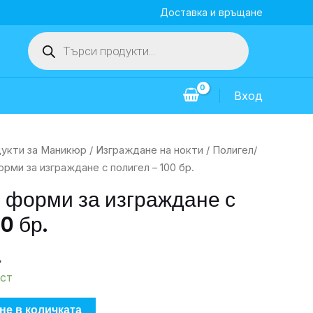
Доставка и връщане
Products
search
Вход
укти за Маникюр
/
Изграждане на нокти
/
Полигел/
рми за изграждане с полигел – 100 бр.
 форми за изграждане с
0 бр.
.
ст
не в количката