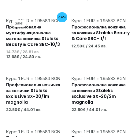
Original
Текущата
-14%
Курс: 1 EUR = 1.95583 BGN
Курс: 1 EUR = 1.95583 BGN
price
цена
Sale!
was:
е:
Професионална
Професионална ножичка
14.73€
12.68€
мултифункционална
за кожички Staleks Beauty
/
/
матова ножичка Staleks
& Care SBC-11/1
28.81 лв..
24.80 лв..
Beauty & Care SBC-10/3
12.50
€
/ 24.45 лв.
14.73
€
/ 28.81 лв.
12.68
€
/ 24.80 лв.
Курс: 1 EUR = 1.95583 BGN
Курс: 1 EUR = 1.95583 BGN
Професионална ножичка
Професионална ножичка
за кожички Staleks
за кожички Staleks
Exclusive SX-20/1m
Exclusive SX-20/2m
magnolia
magnolia
22.50
€
/ 44.01 лв.
22.50
€
/ 44.01 лв.
Курс: 1 EUR = 1.95583 BGN
Курс: 1 EUR = 1.95583 BGN