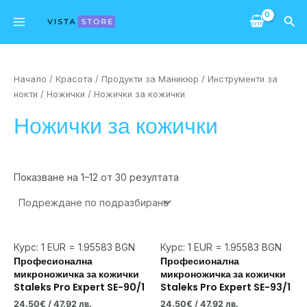
Skip
Main
Sea
to
Menu
content
Начало
/
Красота
/
Продукти за Маникюр
/
Инструменти за
нокти
/
Ножички
/ Ножички за кожички
Ножички за кожички
Показване на 1–12 от 30 резултата
Курс: 1 EUR = 1.95583 BGN
Курс: 1 EUR = 1.95583 BGN
Професионална
Професионална
микроножичка за кожички
микроножичка за кожички
Staleks Pro Expert SE-90/1
Staleks Pro Expert SE-93/1
24.50
€
/ 47.92 лв.
24.50
€
/ 47.92 лв.