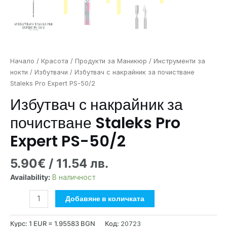
Начало
/
Красота
/
Продукти за Маникюр
/
Инструменти за
нокти
/
Избутвачи
/ Избутвач с накрайник за почистване
Staleks Pro Expert PS-50/2
Избутвач с накрайник за
почистване Staleks Pro
Expert PS-50/2
5.90
€
/ 11.54 лв.
Availability:
В наличност
Добавяне в количката
Курс: 1 EUR = 1.95583 BGN
Код:
20723