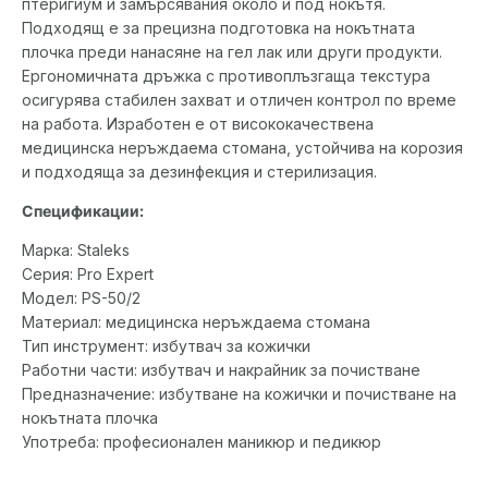
птеригиум и замърсявания около и под нокътя.
Подходящ е за прецизна подготовка на нокътната
плочка преди нанасяне на гел лак или други продукти.
Ергономичната дръжка с противоплъзгаща текстура
осигурява стабилен захват и отличен контрол по време
на работа. Изработен е от висококачествена
медицинска неръждаема стомана, устойчива на корозия
и подходяща за дезинфекция и стерилизация.
Спецификации:
Марка: Staleks
Серия: Pro Expert
Модел: PS-50/2
Материал: медицинска неръждаема стомана
Тип инструмент: избутвач за кожички
Работни части: избутвач и накрайник за почистване
Предназначение: избутване на кожички и почистване на
нокътната плочка
Употреба: професионален маникюр и педикюр