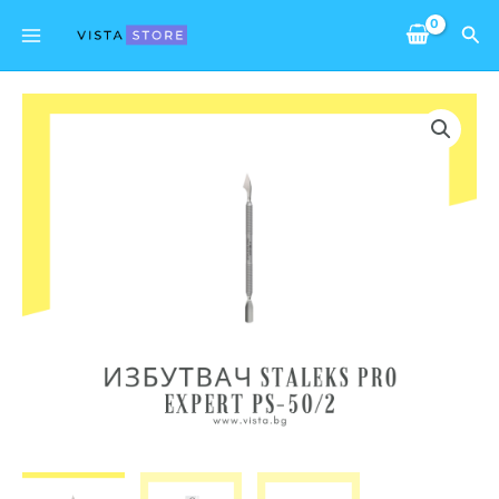
Skip
Main
Sea
to
Menu
content
количество
за
Избутвач
с
накрайник
за
почистване
Staleks
Pro
Expert
PS-
50/2