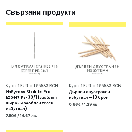
Свързани продукти
Курс: 1 EUR = 1.95583 BGN
Курс: 1 EUR = 1.95583 BGN
Избутвач Staleks Pro
Дървен двустранен
Expert PE-30/1 (заоблен
избутвач – 10 броя
широк и заоблен тесен
0.66
€
/ 1.29 лв.
избутвач)
7.50
€
/ 14.67 лв.