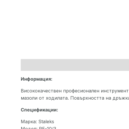
Описание
Допълнителна информация
Ма
Информация:
Висококачествен професионален инструмент з
мазоли от ходилата. Повърхността на дръжка
Спецификации:
Марка: Staleks
Модел: RE-10/3