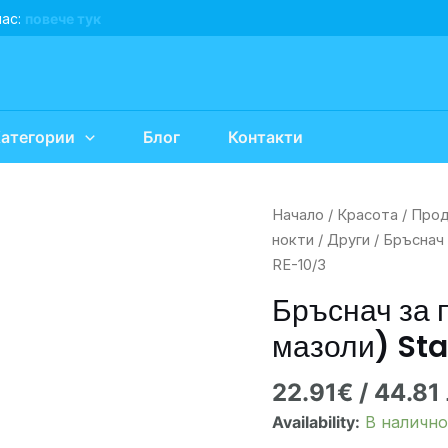
нас:
повече тук
атегории
Блог
Контакти
количество
Начало
/
Красота
/
Прод
за
нокти
/
Други
/ Бръснач 
Бръснач
RE-10/3
за
Бръснач за 
педикюр
мазоли) Sta
(груба
кожа/
22.91
€
/ 44.81 
мазоли)
Staleks
Availability:
В налично
Pro