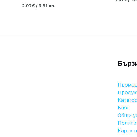
2.97
€
/ 5.81 лв.
Бърз
Промо
Продук
Катего
Блог
Общи у
Полити
Карта н