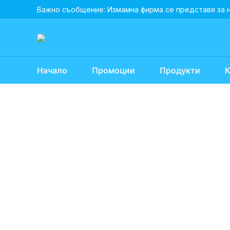
Skip
Важно съобщение: Измамна фирма се представя за 
to
content
Начало
Промоции
Продукти
К