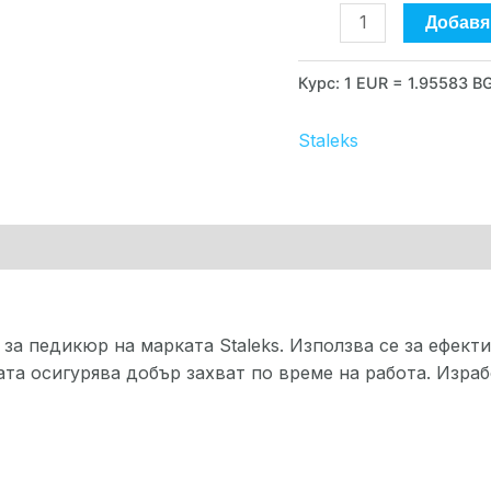
Expert
Добавя
RE-
10/3
Курс: 1 EUR = 1.95583 B
Staleks
рка
а педикюр на марката Staleks. Използва се за ефекти
та осигурява добър захват по време на работа. Изра