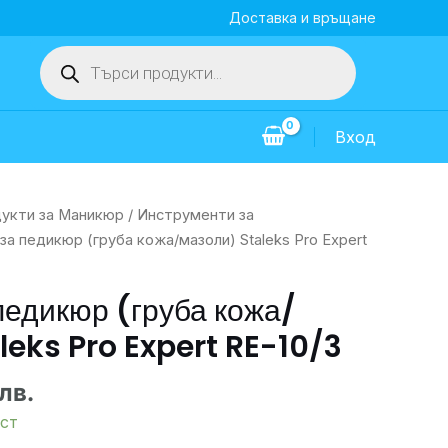
Доставка и връщане
Products
search
Вход
укти за Маникюр
/
Инструменти за
за педикюр (груба кожа/мазоли) Staleks Pro Expert
педикюр (груба кожа/
leks Pro Expert RE-10/3
лв.
ст