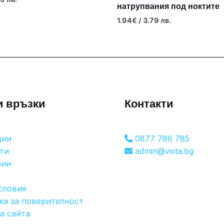
натрупвания под ноктите
1.94
€
/ 3.79 лв.
и връзки
Контакти
ции
0877 786 785
ти
admin@vista.bg
рии
словия
ка за поверителност
а сайта