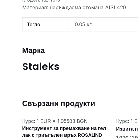
Материал: неръждаема стомана AISI 420
Тегло
0.05 кг
Марка
Staleks
Свързани продукти
Курс: 1 EUR = 1.95583 BGN
Курс: 1 
Инструмент за премахване на гел
Извита п
лак с триъгълен връх ROSALIND
1.02
€
/ 1.