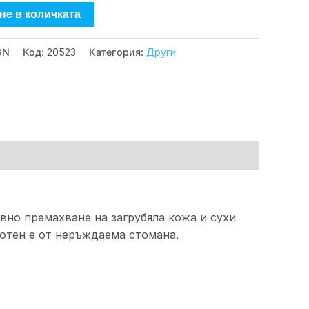
не в количката
GN
Код:
20523
Категория:
Други
вно премахване на загрубяла кожа и сухи
ботен е от неръждаема стомана.