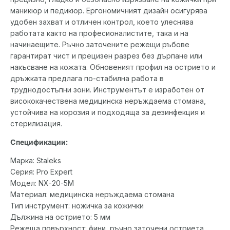
маникюр и педикюр. Ергономичният дизайн осигурява
удобен захват и отличен контрол, което улеснява
работата както на професионалистите, така и на
начинаещите. Ръчно заточените режещи ръбове
гарантират чист и прецизен разрез без дърпане или
накъсване на кожата. Обновеният профил на острието и
дръжката предлага по-стабилна работа в
труднодостъпни зони. Инструментът е изработен от
висококачествена медицинска неръждаема стомана,
устойчива на корозия и подходяща за дезинфекция и
стерилизация.
Спецификации:
Марка: Staleks
Серия: Pro Expert
Модел: NX-20-5M
Материал: медицинска неръждаема стомана
Тип инструмент: ножичка за кожички
Дължина на острието: 5 мм
Режеща повърхност: фини, ръчно заточени остриета