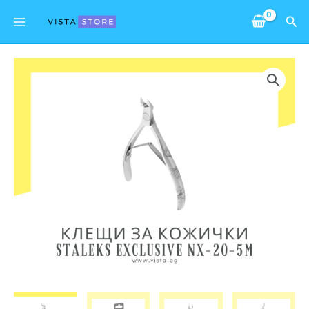
Skip
Main
Sea
to
Menu
content
количество
за
Професионални
клещи
за
кожички
Staleks
Exclusive
NX-
20-
5m
magnolia