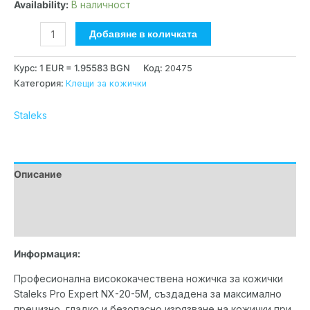
Availability:
В наличност
Добавяне в количката
Курс: 1 EUR = 1.95583 BGN
Код:
20475
Категория:
Клещи за кожички
Staleks
Описание
Допълнителна информация
Марка
Информация:
Професионална висококачествена ножичка за кожички
Staleks Pro Expert NX-20-5M, създадена за максимално
прецизно, гладко и безопасно изрязване на кожички при