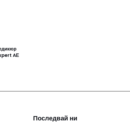
педикюр
Expert AЕ
Последвай ни