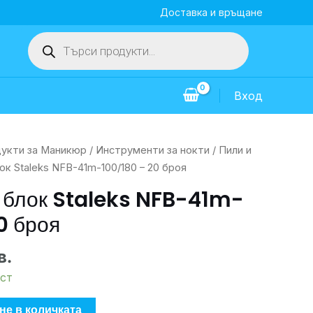
Доставка и връщане
Products
search
Вход
укти за Маникюр
/
Инструменти за нокти
/
Пили и
ок Staleks NFB-41m-100/180 – 20 броя
 блок Staleks NFB-41m-
0 броя
в.
ст
не в количката