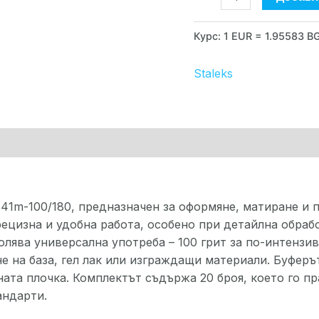
20
броя
Курс: 1 EUR = 1.95583 B
Staleks
рка
41m-100/180, предназначен за оформяне, матиране и 
ецизна и удобна работа, особено при детайлна обраб
лява универсална употреба – 100 грит за по-интензив
е на база, гел лак или изграждащи материали. Буфер
ната плочка. Комплектът съдържа 20 броя, което го 
андарти.