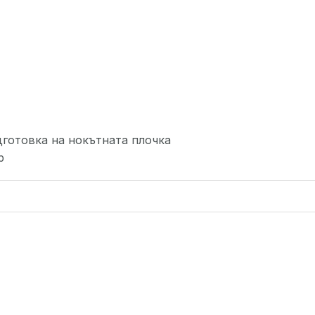
дготовка на нокътната плочка
р