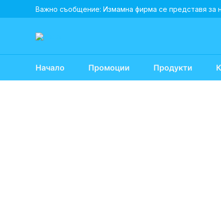
Skip
Важно съобщение: Измамна фирма се представя за 
to
content
Начало
Промоции
Продукти
К