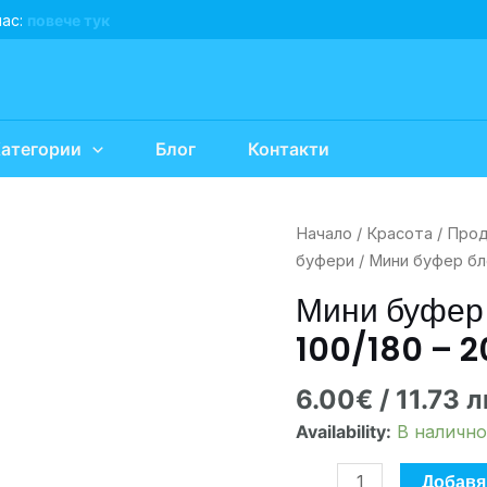
нас:
повече тук
атегории
Блог
Контакти
количество
Начало
/
Красота
/
Прод
за
буфери
/ Мини буфер бл
Мини
Мини буфер
буфер
100/180 – 2
блок
Staleks
6.00
€
/ 11.73 л
NFB-
41m-
Availability:
В налично
100/180
-
Добавя