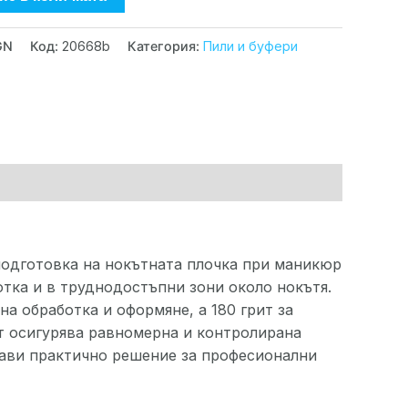
GN
Код:
20668b
Категория:
Пили и буфери
подготовка на нокътната плочка при маникюр
отка и в труднодостъпни зони около нокътя.
на обработка и оформяне, а 180 грит за
ът осигурява равномерна и контролирана
прави практично решение за професионални