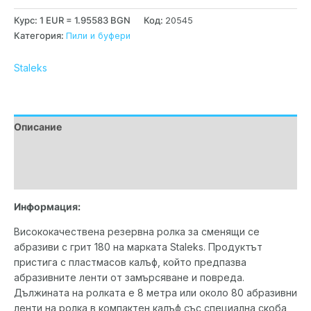
Курс: 1 EUR = 1.95583 BGN
Код:
20545
Категория:
Пили и буфери
Staleks
Описание
Допълнителна информация
Марка
Информация:
Висококачествена резервна ролка за сменящи се
абразиви с грит 180 на марката Staleks. Продуктът
пристига с пластмасов калъф, който предпазва
абразивните ленти от замърсяване и повреда.
Дължината на ролката е 8 метра или около 80 абразивни
ленти на ролка в компактен калъф със специална скоба