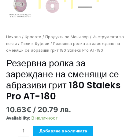
Начало
/
Красота
/
Продукти за Маникюр
/
Инструменти за
нокти
/
Пили и буфери
/ Резервна ролка за зареждане на
сменящи се абразиви грит 180 Staleks Pro AT-180
Резервна ролка за
зареждане на сменящи се
абразиви грит 180 Staleks
Pro AT-180
10.63
€
/ 20.79 лв.
Availability:
В наличност
Добавяне в количката