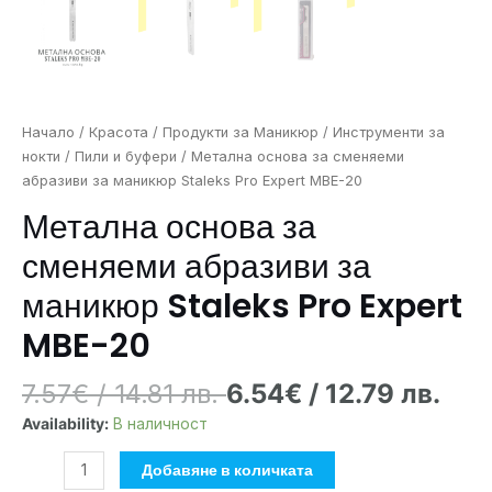
Начало
/
Красота
/
Продукти за Маникюр
/
Инструменти за
нокти
/
Пили и буфери
/ Метална основа за сменяеми
абразиви за маникюр Staleks Pro Expert MBE-20
Метална основа за
сменяеми абразиви за
маникюр Staleks Pro Expert
MBE-20
7.57
€
/ 14.81 лв.
6.54
€
/ 12.79 лв.
Availability:
В наличност
Добавяне в количката