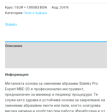
Курс: 1 EUR = 1.95583 BGN
Код:
20616
Категория:
Пили и буфери
Staleks
Описание
Допълнителна информация
Марка
Информация:
Металната основа за сменяеми абразиви Staleks Pro
Expert MBE-20 е професионален инструмент,
предназначен за маникюр и педикюр процедури. Тя
служи като здрава и устойчива основа за закрепване на
сменяеми абразивни ленти или пили, което осигурява
висока хигиена и удобство при работа. Изработена е от