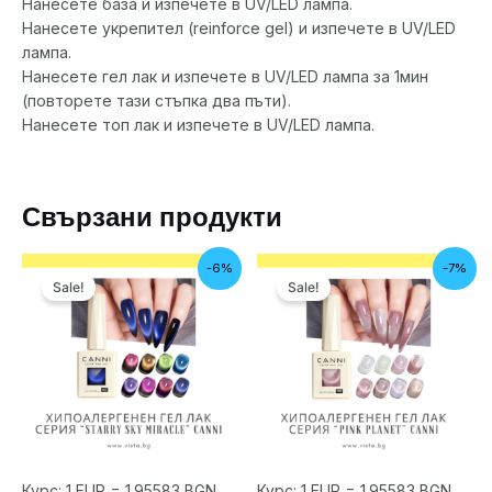
Нанесете база и изпечете в UV/LED лампа.
Нанесете укрепител (reinforce gel) и изпечете в UV/LED
лампа.
Нанесете гел лак и изпечете в UV/LED лампа за 1мин
(повторете тази стъпка два пъти).
Нанесете топ лак и изпечете в UV/LED лампa.
Свързани продукти
Текущата
Original
Original
Текущата
-6%
-7%
цена
price
price
цена
Sale!
Sale!
е:
was:
was:
е:
7.50€
8.00€
7.50€
6.99€
/
/
/
/
14.67 лв..
15.65 лв..
14.67 лв..
13.67 лв..
Курс: 1 EUR = 1.95583 BGN
Курс: 1 EUR = 1.95583 BGN