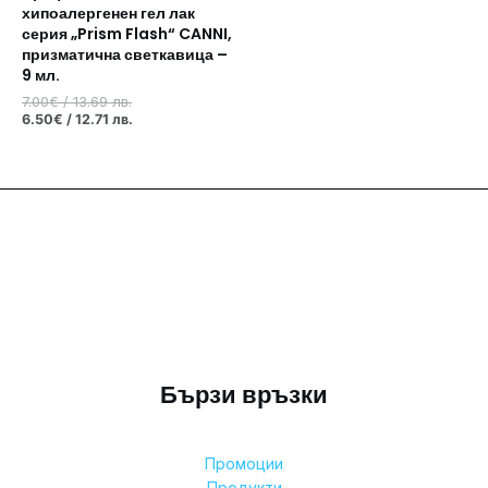
хипоалергенен гел лак
серия „Prism Flash“ CANNI,
призматична светкавица –
9 мл.
7.00
€
/ 13.69 лв.
6.50
€
/ 12.71 лв.
Бързи връзки
Промоции
Продукти