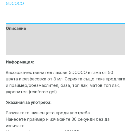
GDCOCO
Описание
Допълнителна информация
Марка
Информация:
Висококачествени гел лакове GDCOCO в гама от 50
цвята и разфасовка от 8 мл. Серията също така предлага
и праймер/обезмаслител, база, топ лак, матов топ лак,
укрепител (reinforce gel).
Указания за употреба:
Разклатете шишенцето преди употреба.
Нанесете праймер и изчакайте 30 секунди без да
изпичате.