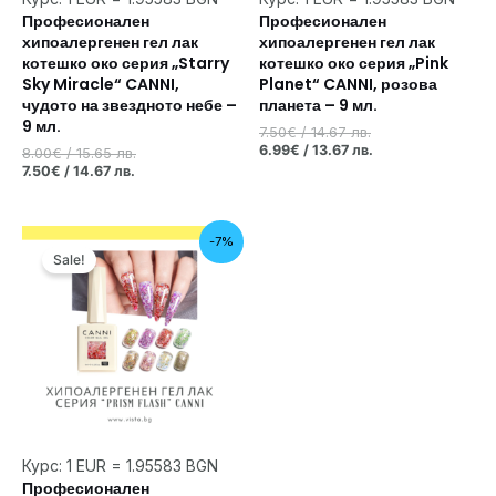
Професионален
Професионален
хипоалергенен гел лак
хипоалергенен гел лак
котешко око серия „Starry
котешко око серия „Pink
Sky Miracle“ CANNI,
Planet“ CANNI, розова
чудото на звездното небе –
планета – 9 мл.
9 мл.
7.50
€
/ 14.67 лв.
6.99
€
/ 13.67 лв.
8.00
€
/ 15.65 лв.
7.50
€
/ 14.67 лв.
Original
Текущата
-7%
price
цена
Sale!
was:
е:
7.00€
6.50€
/
/
13.69 лв..
12.71 лв..
Курс: 1 EUR = 1.95583 BGN
Професионален