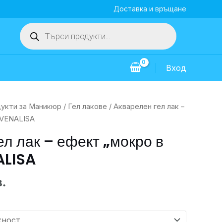
Доставка и връщане
Products
search
Вход
укти за Маникюр
/
Гел лакове
/ Акварелен гел лак –
 VENALISA
ел лак – ефект „мокро в
ALISA
в.