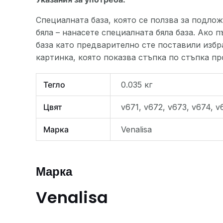
Специалната база, която се ползва за подлож
бяла – нанасете специалната бяла база. Ако 
база като предварително сте поставили избра
картинка, която показва стъпка по стъпка пр
Тегло
0.035 кг
Цвят
v671, v672, v673, v674, 
Марка
Venalisa
Марка
Venalisa