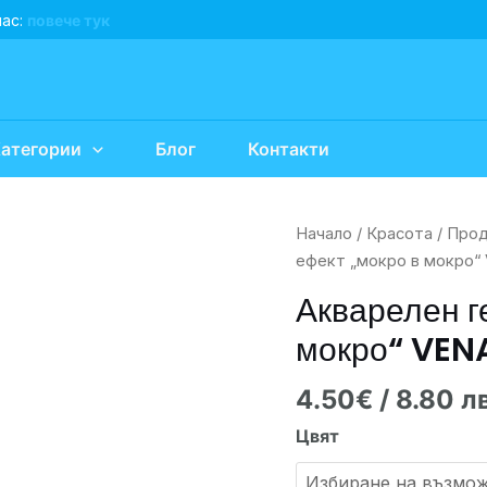
нас:
повече тук
атегории
Блог
Контакти
количество
Начало
/
Красота
/
Прод
за
ефект „мокро в мокро“
Акварелен
Акварелен г
гел
мокро“ VEN
лак
-
4.50
€
/ 8.80 л
ефект
"мокро
Цвят
в
мокро"