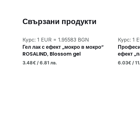
Свързани продукти
Курс: 1 EUR = 1.95583 BGN
Курс: 1 
Гел лак с ефект „мокро в мокро“
Професио
ROSALIND, Blossom gel
ефект „
3.48
€
/ 6.81 лв.
6.03
€
/ 11