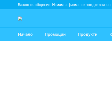
Skip
Важно съобщение: Измамна фирма се представя за 
to
content
Начало
Промоции
Продукти
К