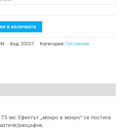
не в количката
GN
Код:
20027
Категория:
Гел лакове
7.5 мл. Ефектът „мокро в мокро“ се постига
разтече/разцъфне.