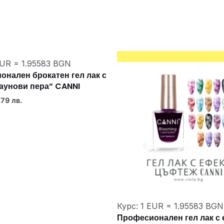
EUR = 1.95583 BGN
нален брокатен гел лак с
паунови пера“ CANNI
.79 лв.
Курс: 1 EUR = 1.95583 BGN
Професионален гел лак с 