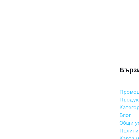
Бърз
Промо
Продук
Катего
Блог
Общи у
Полити
Карта н