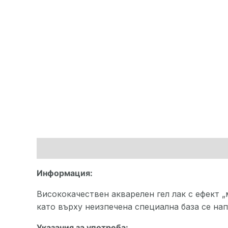
Описание
Допълнителна информация
Ма
Информация:
Висококачествен акварелен гел лак с ефект „
като върху неизпечена специална база се нап
Указания за употреба: