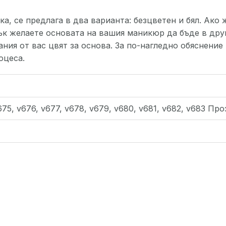
ка, се предлага в два варианта: безцветен и бял. Ак
пък желаете основата на вашия маникюр да бъде в дру
ния от вас цвят за основа. За по-нагледно обяснение
оцеса.
v675, v676, v677, v678, v679, v680, v681, v682, v683 П