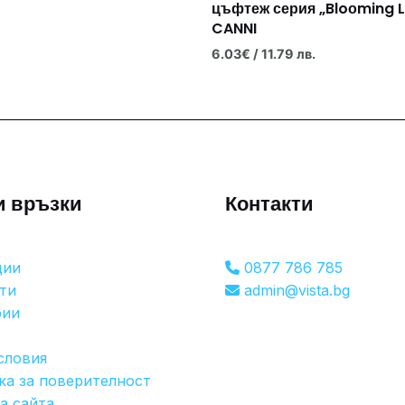
цъфтеж серия „Bloоming L
CANNI
6.03
€
/ 11.79 лв.
и връзки
Контакти
ции
0877 786 785
ти
admin@vista.bg
рии
словия
ка за поверителност
а сайта