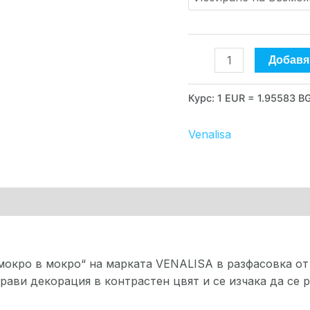
VENALISA
Добавя
Курс: 1 EUR = 1.95583 B
Venalisa
рка
мокро в мокро“ на марката VENALISA в разфасовка от 
рави декорация в контрастен цвят и се изчака да се 