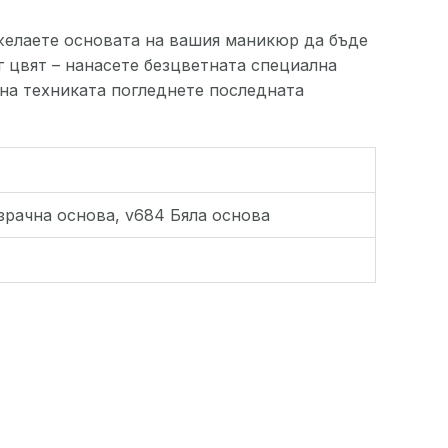
о желаете основата на вашия маникюр да бъде
г цвят – нанасете безцветната специална
 на техниката погледнете последната
розрачна основа, v684 Бяла основа