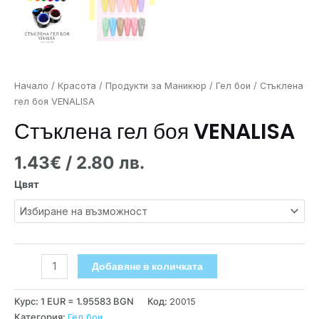
Начало
/
Красота
/
Продукти за Маникюр
/
Гел бои
/ Стъклена
гел боя VENALISA
Стъклена гел боя VENALISA
1.43
€
/ 2.80 лв.
Цвят
Добавяне в количката
Курс: 1 EUR = 1.95583 BGN
Код:
20015
Категория:
Гел бои