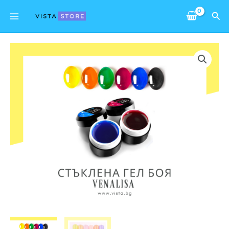
Skip
Main
Sea
to
Menu
content
количество
за
Стъклена
гел
боя
VENALISA