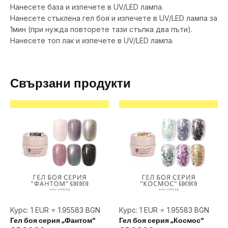
Нанесете база и изпечете в UV/LED лампа.
Нанесете стъклена гел боя и изпечете в UV/LED лампа за
1мин (при нужда повторете тази стъпка два пъти).
Нанесете топ лак и изпечете в UV/LED лампa.
Свързани продукти
Курс: 1 EUR = 1.95583 BGN
Курс: 1 EUR = 1.95583 BGN
Гел боя серия „Фантом“
Гел боя серия „Космос“