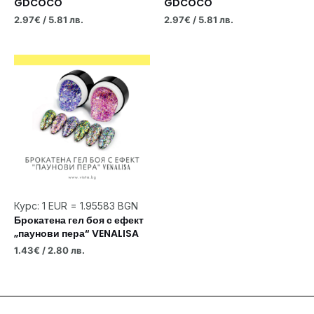
GDCOCO
GDCOCO
2.97
€
/ 5.81 лв.
2.97
€
/ 5.81 лв.
Курс: 1 EUR = 1.95583 BGN
Брокатена гел боя с ефект
„паунови пера“ VENALISA
1.43
€
/ 2.80 лв.