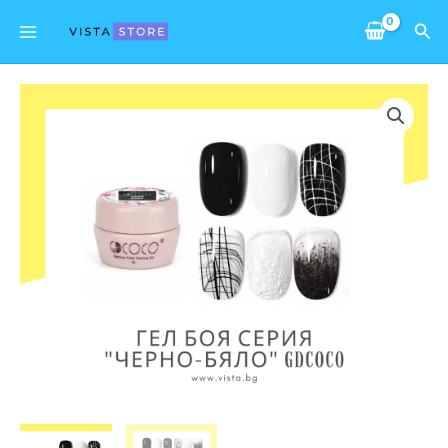
Skip
Main
Sea
to
Menu
content
количество
за
Гел
боя
серия
"Черно-
бяло"
GDCOCO