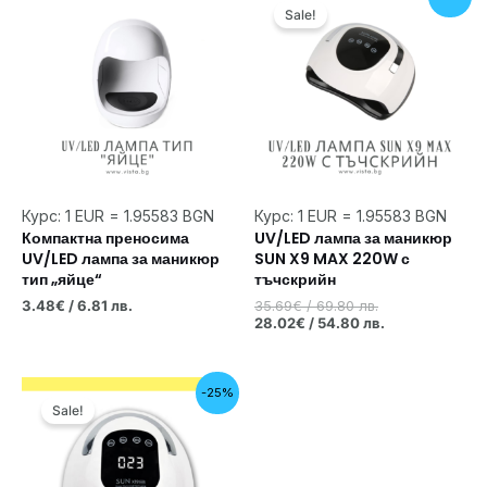
price
цена
Sale!
was:
е:
35.69€
28.02€
/
/
69.80 лв..
54.80 лв..
Курс: 1 EUR = 1.95583 BGN
Курс: 1 EUR = 1.95583 BGN
Компактна преносима
UV/LED лампа за маникюр
UV/LED лампа за маникюр
SUN X9 MAX 220W с
тип „яйце“
тъчскрийн
3.48
€
/ 6.81 лв.
35.69
€
/ 69.80 лв.
28.02
€
/ 54.80 лв.
Original
Текущата
-25%
price
цена
Sale!
was:
е:
40.80€
30.58€
/
/
79.80 лв..
59.81 лв..