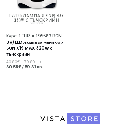
Курс: 1 EUR = 1.95583 BGN
UV/LED лампа за маникюр
SUN X19 MAX 320W с
тъчскрийн
40.80
€
/ 79.80 лв.
30.58
€
/ 59.81 лв.