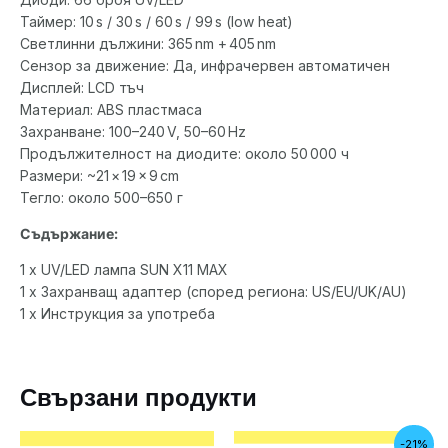
Таймер: 10 s / 30 s / 60 s / 99 s (low heat)
Светлинни дължини: 365 nm + 405 nm
Сензор за движение: Да, инфрачервен автоматичен
Дисплей: LCD тъч
Материал: ABS пластмаса
Захранване: 100–240 V, 50–60 Hz
Продължителност на диодите: около 50 000 ч
Размери: ~21 × 19 × 9 cm
Тегло: около 500–650 г
Съдържание:
1 х UV/LED лампа SUN X11 MAX
1 х Захранващ адаптер (според региона: US/EU/UK/AU)
1 х Инструкция за употреба
Свързани продукти
Original
Текущата
-21%