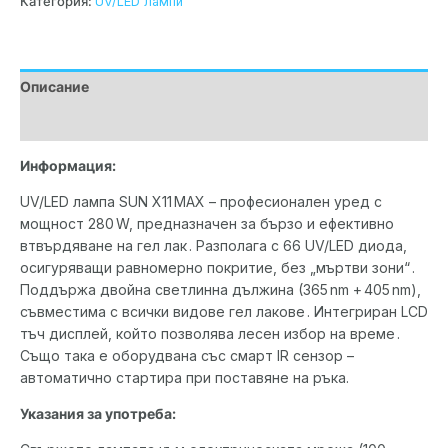
Категория:
UV/LED лампи
Описание
Допълнителна информация
Информация:
UV/LED лампа SUN X11 MAX – професионален уред с
мощност 280 W, предназначен за бързо и ефективно
втвърдяване на гел лак . Разполага с 66 UV/LED диода,
осигуряващи равномерно покритие, без „мъртви зони“ .
Поддържа двойна светлинна дължина (365 nm + 405 nm),
съвместима с всички видове гел лакове . Интегриран LCD
тъч дисплей, който позволява лесен избор на време .
Също така е оборудвана със смарт IR сензор –
автоматично стартира при поставяне на ръка.
Указания за употреба: