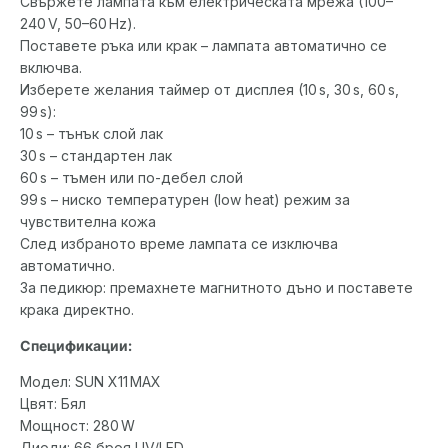
Свържете лампата към електрическата мрежа (100–
240 V, 50–60 Hz).
Поставете ръка или крак – лампата автоматично се
включва.
Изберете желания таймер от дисплея (10 s, 30 s, 60 s,
99 s):
10 s – тънък слой лак
30 s – стандартен лак
60 s – тъмен или по-дебел слой
99 s – ниско температурен (low heat) режим за
чувствителна кожа
След избраното време лампата се изключва
автоматично.
За педикюр: премахнете магнитното дъно и поставете
крака директно.
Спецификации:
Модел: SUN X11 MAX
Цвят: Бял
Мощност: 280 W
Диоди: 66 броя UV/LED