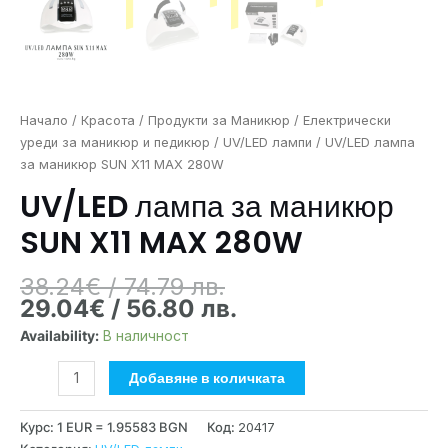
Начало
/
Красота
/
Продукти за Маникюр
/
Електрически
уреди за маникюр и педикюр
/
UV/LED лампи
/ UV/LED лампа
за маникюр SUN X11 MAX 280W
UV/LED лампа за маникюр
SUN X11 MAX 280W
38.24
€
/ 74.79 лв.
29.04
€
/ 56.80 лв.
Availability:
В наличност
Добавяне в количката
Курс: 1 EUR = 1.95583 BGN
Код:
20417