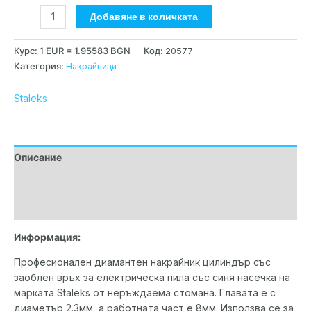
Добавяне в количката
Курс: 1 EUR = 1.95583 BGN
Код:
20577
Категория:
Накрайници
Staleks
Описание
Допълнителна информация
Марка
Информация:
Професионален диамантен накрайник цилиндър със
заоблен връх за електрическа пила със синя насечка на
марката Staleks от неръждаема стомана. Главата е с
диаметър 2.3мм, а работната част е 8мм. Използва се за