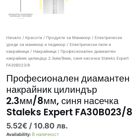
Начало
/
Красота
/
Продукти за Маникюр
/
Електрически
уреди за маникюр и педикюр
/
Електрически пили и
накрайници
/
Накрайници
/ Професионален диамантен
накрайник цилиндър 2.3мм/8мм, синя насечка Staleks Expert
FA30B023/8
Професионален диамантен
накрайник цилиндър
2.3мм/8мм, синя насечка
Staleks Expert FA30B023/8
5.52
€
/ 10.80 лв.
Availability:
В наличност