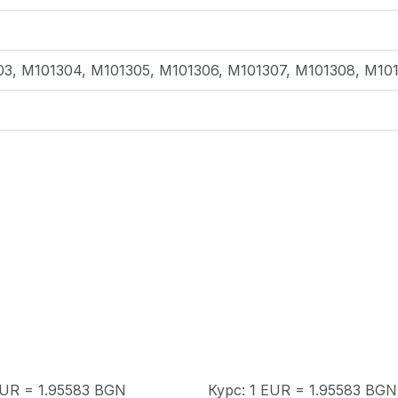
03, М101304, М101305, М101306, М101307, М101308, М101
EUR = 1.95583 BGN
Курс: 1 EUR = 1.95583 BGN