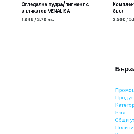
Огледална пудра/пигмент с
Комплек
апликатор VENALISA
броя
1.94
€
/ 3.79 лв.
2.56
€
/ 5.
Бърз
Промо
Продук
Катего
Блог
Общи у
Полити