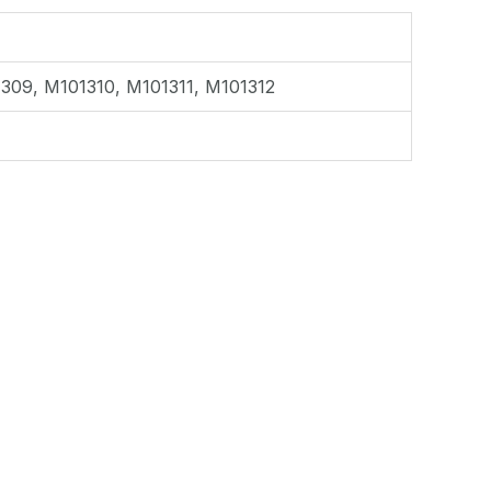
309, М101310, М101311, М101312