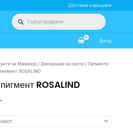
Доставка и връщане
Products
search
Вход
укти за Маникюр
/
Декорации за нокти
/
Пигменти
 пигмент ROSALIND
 пигмент ROSALIND
.