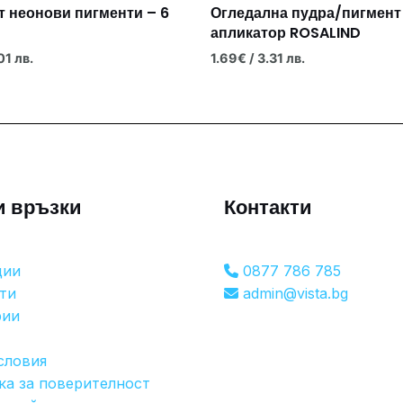
т неонови пигменти – 6
Огледална пудра/пигмент
апликатор ROSALIND
01 лв.
1.69
€
/ 3.31 лв.
и връзки
Контакти
ции
0877 786 785
ти
admin@vista.bg
рии
словия
ка за поверителност