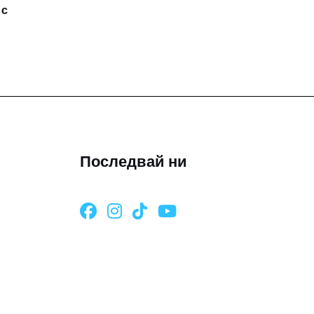
 с
Последвай ни