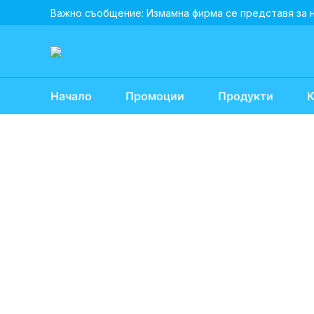
Skip
Важно съобщение: Измамна фирма се представя за 
to
content
Начало
Промоции
Продукти
К