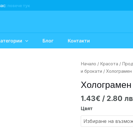
нас:
повече тук
атегории
Блог
Контакти
количество
Начало
/
Красота
/
Прод
за
и брокати
/ Холограмен
Холограмен
Холограмен
пигмент
ROSALIND
1.43
€
/ 2.80 лв
Цвят