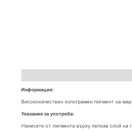
Описание
Допълнителна информация
Ма
Информация:
Висококачествен холограмен пигмент на марк
Указания за употреба:
Нанесете от пигмента върху лепкав слой на ге