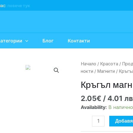
нас:
повече тук
атегории
Блог
Контакти
количество
Начало
/
Красота
/
Прод
за
нокти
/
Магнити
/ Кръгъ
Кръгъл
Кръгъл магн
магнит
2.05
€
/ 4.01 лв
Availability:
В налично
Добавя