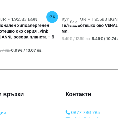
Original
Текущата
Original
-7%
EUR = 1.95583 BGN
Курс: 1 EUR = 1.95583 BGN
price
цена
price
Sale!
was:
е:
was:
онален хипоалергенен
Гел лак котешко око VENAL
7.50€
6.99€
6.49€
котешко око серия „Pink
мл.
/
/
/
CANNI, розова планета – 9
14.67 лв..
13.67 лв..
12.69 лв..
6.49
€
/ 12.69 лв.
5.49
€
/ 10.74 
.67 лв.
6.99
€
/ 13.67 лв.
и връзки
Контакти
ции
0877 786 785