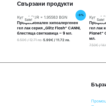
Свързани продукти
Original
Текущата
-8%
Курс: 1 EUR = 1.95583 BGN
Курс: 1 
price
цена
Sale!
Sale!
was:
е:
Професионален хипоалергенен
Професи
6.50€
5.99€
гел лак серия „Glitz Flash“ CANNI,
гел лак 
/
/
блестяща светкавица – 9 мл.
Planet“ 
12.71 лв..
11.72 лв..
мл.
6.50
€
/ 12.71 лв.
5.99
€
/ 11.72 лв.
7.50
€
/ 14
Бърз
Промо