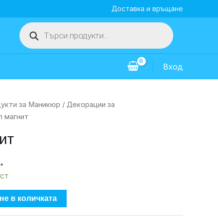
Доставка и връщане
Products
search
Вход
укти за Маникюр
/
Декорации за
л магнит
ит
.
ст
не в количката