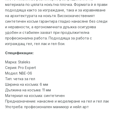
материала по цялата нокътна плочка. Формата ѝ я прави
подходяща както за изграждане, така и за изравняване
на архитектурата на нокътя. Висококачественият
синтетичен косъм гарантира гладко нанасяне без следи
и неравности, а ергономичната дръжка осигурява
удобен и стабилен захват при продължителна
професионална работа. Подходяща за работа с
изграждащ гел, гел лак и гел бои.
Спецификации:
Марка: Staleks
Серия: Pro Expert
Модел: NBE-06
Тип: четка за гел
Ширина на косъма: 6 мм
Дължина на косъма: 11 мм
Материал на косъма: синтетичен
Предназначение: нанасяне и моделиране на гел и гел лак
Употреба: професионален маникюр и нейл арт