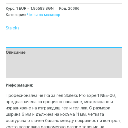
Курс: 1 EUR = 1.95583 BGN
Код:
20686
Категория:
Четки за маникюр
Staleks
Описание
Допълнителна информация
Марка
Информация:
Професионална четка за гел Staleks Pro Expert NBE-06,
предназначена за прецизно нанасяне, моделиране и
изравняване на изграждащ гел и гел лак. С размери
ширина 6 мм и дължина на косъма 11 мм, четката
осигурява отличен баланс между покривност и контрол,
което позволява равномерно разпределение на