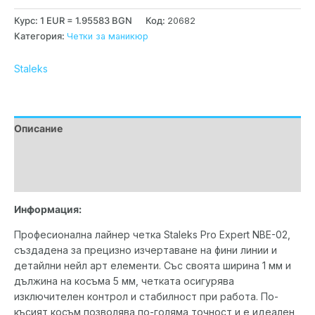
Курс: 1 EUR = 1.95583 BGN
Код:
20682
Категория:
Четки за маникюр
Staleks
Описание
Допълнителна информация
Марка
Информация:
Професионална лайнер четка Staleks Pro Expert NBE-02,
създадена за прецизно изчертаване на фини линии и
детайлни нейл арт елементи. Със своята ширина 1 мм и
дължина на косъма 5 мм, четката осигурява
изключителен контрол и стабилност при работа. По-
късият косъм позволява по-голяма точност и е идеален