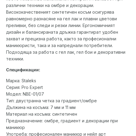
различни техники на омбре и декорации.
Висококачественият синтетичен косъм осигурява
равномерно разнасяне на гел лак и плавни цветови
преливки, без следи и резки линии. Ергономичният
дизайн и балансираната дръжка гарантират удобен
захват и прецизна работа, както за професионални
маникюристи, така и за напреднали потребители.
Подходяща за работа с гел лак, гел бои и декоративни
техники.
Спецификации:
Марка: Staleks
Серия: Pro Expert
Модел: NBE-01/07
Тип: двустранна четка за градиент/омбре
Дължина на косъма: 7 мм и 11 мм
Материал на косъма: синтетичен
Предназначение: омбре, градиент и декорации при
маникюр
Употреба: професионален маникюр и нейл арт