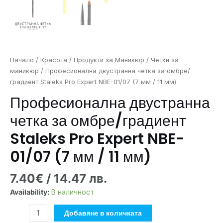
мм)
Начало
/
Красота
/
Продукти за Маникюр
/
Четки за
маникюр
/ Професионална двустранна четка за омбре/
градиент Staleks Pro Expert NBE-01/07 (7 мм / 11 мм)
Професионална двустранна
четка за омбре/градиент
Staleks Pro Expert NBE-
01/07 (7 мм / 11 мм)
7.40
€
/ 14.47 лв.
Availability:
В наличност
Добавяне в количката