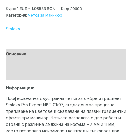
Курс: 1 EUR = 1.95583 BGN
Код:
20693
Категория:
Четки за маникюр
Staleks
Описание
Допълнителна информация
Марка
Информация:
Професионална двустранна четка за омбре и градиент
Staleks Pro Expert NBE-01/07, създадена за прецизно
преливане на цветове и създаване на плавни градиентни
ефекти при маникюр. Четката разполага с две работни
страни с различна дължина на косъма – 7 мм и 11 мм,
което позволява максимален контрол и гъвкавост при