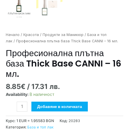
Начало
/
Красота
/
Продукти за Маникюр
/
База и топ
лак
/ Професионална плътна база Thick Base CANNI – 16 мл.
Професионална плътна
база Thick Base CANNI – 16
мл.
8.85
€
/ 17.31 лв.
Availability:
В наличност
Добавяне в количката
Курс: 1 EUR = 1.95583 BGN
Код:
20283
Категория:
База и топ лак