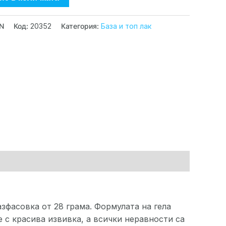
GN
Код:
20352
Категория:
База и топ лак
зфасовка от 28 грама. Формулата на гела
е с красива извивка, а всички неравности са