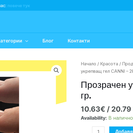
нас:
повече тук
атегории
Блог
Контакти
количество
Начало
/
Красота
/
Прод
за
укрепващ гел CANNI – 28
Прозрачен
Прозрачен у
укрепващ
гр.
гел
CANNI
10.63
€
/ 20.79
-
28
Availability:
В налично
гр.
Добавя