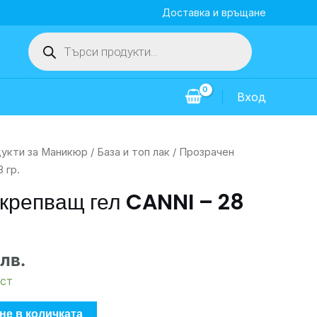
Доставка и връщане
Products
search
Вход
укти за Маникюр
/
База и топ лак
/ Прозрачен
 гр.
крепващ гел CANNI – 28
 лв.
ст
не в количката