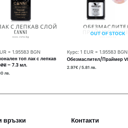
OUT OF STOCK
EUR = 1.95583 BGN
Курс: 1 EUR = 1.95583 BGN
онален топ лак с лепкав
Обезмаслител/Праймер V
NI – 7.3 мл.
2.97
€
/ 5.81 лв.
80 лв.
и връзки
Контакти