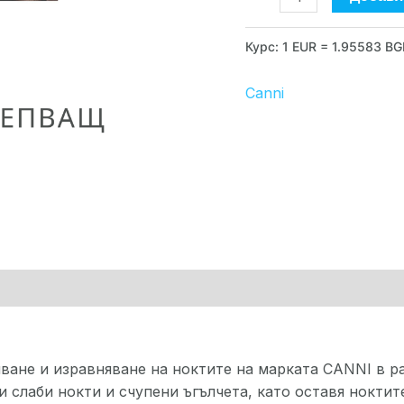
Курс: 1 EUR = 1.95583 B
Canni
рка
ване и изравняване на ноктите на марката CANNI в ра
 слаби нокти и счупени ъгълчета, като оставя ноктит