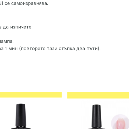
I се самоизравнява.
 да изпичате.
лампа.
а 1 мин (повторете тази стъпка два пъти).