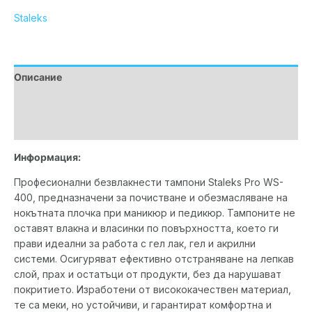
Staleks
Описание
Допълнителна информация
Марка
Информация:
Професионални безвлакнести тампони Staleks Pro WS-
400, предназначени за почистване и обезмасляване на
нокътната плочка при маникюр и педикюр. Тампоните не
оставят влакна и власинки по повърхността, което ги
прави идеални за работа с гел лак, гел и акрилни
системи. Осигуряват ефективно отстраняване на лепкав
слой, прах и остатъци от продукти, без да нарушават
покритието. Изработени от висококачествен материал,
те са меки, но устойчиви, и гарантират комфортна и