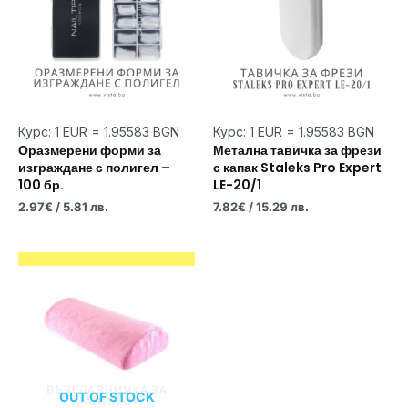
Курс: 1 EUR = 1.95583 BGN
Курс: 1 EUR = 1.95583 BGN
Оразмерени форми за
Метална тавичка за фрези
изграждане с полигел –
с капак Staleks Pro Expert
100 бр.
LE-20/1
2.97
€
/ 5.81 лв.
7.82
€
/ 15.29 лв.
OUT OF STOCK