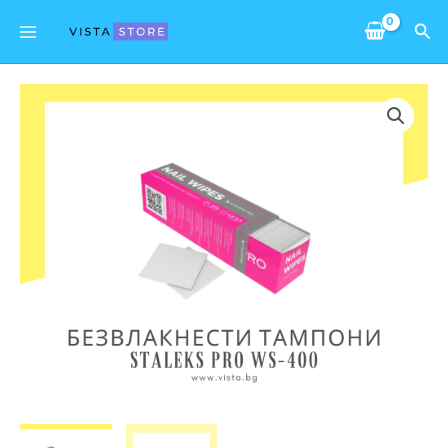
Skip
Main
Sea
to
Menu
content
количество
за
Безвлакнести
тампони
Staleks
Pro
WS-
400