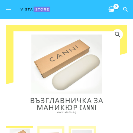
Skip
Main
Sea
to
Menu
content
количество
за
Възглавничка
за
маникюр
CANNI