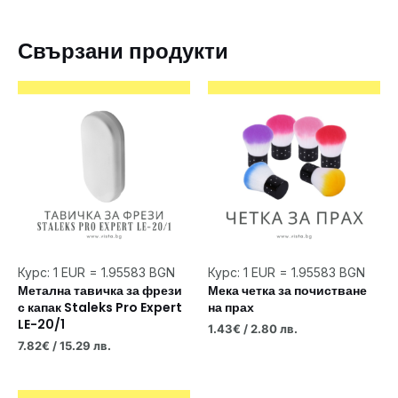
Свързани продукти
Курс: 1 EUR = 1.95583 BGN
Курс: 1 EUR = 1.95583 BGN
Метална тавичка за фрези
Мека четка за почистване
с капак Staleks Pro Expert
на прах
LE-20/1
1.43
€
/ 2.80 лв.
7.82
€
/ 15.29 лв.